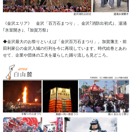
生地
次の記事
カツラギ生地 綾織綿生地
《金沢エリア》 金沢「百万石まつり」、金沢｢消防出初式｣、湯涌
｢氷室開き｣、｢加賀万祭｣
2018/08/11
◆金沢最大のお祭りといえば「金沢百万石まつり」。加賀藩主・前
田利家公の金沢入城の行列を今に再現しています。時代絵巻とあわ
せて、企業や団体の工夫を凝らした踊り流しも見どころ。
法被・はっぴ・はんてん・印半纏
よもやま話
お祭備品と豆知識
お祭用品・品目
獅子舞・衣裳・別仕立・小物
祭り前掛け・けんたい・胸当て