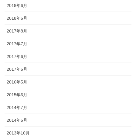
幕・のれん
2018年6月
2018年5月
祭りの際に神社仏閣に掲げる幕は
綿や絹製、ポリエステルのものな
2017年8月
どが揃っています。のれんは基本
的に別誂えです。本染めと昇華転
2017年7月
写方式で様々なサイズがありま
す。
2017年6月
2017年5月
2016年5月
ちょうちん
2015年6月
2014年7月
「手描・別誂提灯」は基本形のほ
かに、少し頭が大きい金沢型もあ
2014年5月
ります。丸いタイプや細長いタイ
プの提灯など、地域のお祭りや用
2013年10月