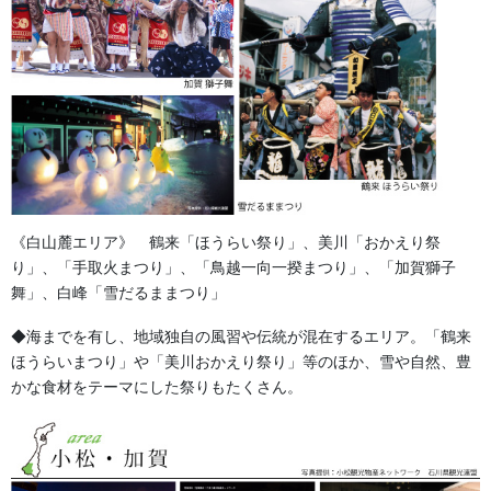
提灯 祭
幕・のぼり
生地
足袋,腹掛・股引、手拭
お知らせ
《白山麓エリア》 鶴来「ほうらい祭り」、美川「おかえり祭
り」、「手取火まつり」、「鳥越一向一揆まつり」、「加賀獅子
2026年8月
舞」、白峰「雪だるままつり」
2026年7月
◆海までを有し、地域独自の風習や伝統が混在するエリア。「鶴来
ほうらいまつり」や「美川おかえり祭り」等のほか、雪や自然、豊
2026年6月
かな食材をテーマにした祭りもたくさん。
2026年5月
2026年2月