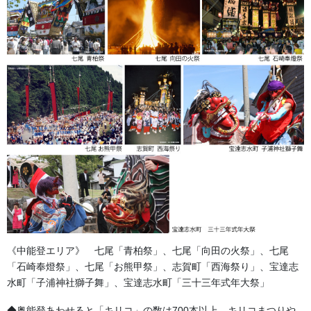
細く柄の素敵な紐は、茶道具の箱などにも使用されています。
《中能登エリア》 七尾「青柏祭」、七尾「向田の火祭」、七尾
「石崎奉燈祭」、七尾「お熊甲祭」、志賀町「西海祭り」、宝達志
水町「子浦神社獅子舞」、宝達志水町「三十三年式年大祭」
金沢・祭りの森佐
◆奥能登あわせると「キリコ」の数は700本以上。キリコまつりや