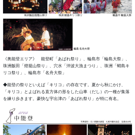
古い歴史のある紐です。 経・横糸がしっかり編まれているため
伸びが少なく重いもの等、しっかりと固定できます。
《奥能登エリア》 能登町「あばれ祭り」、輪島市「輪島大祭」、
珠洲飯田「燈籠山祭り」、穴水「沖波大漁まつり」、珠洲「蛸島キ
商品自体は柔らかく柔軟性があり古くから重宝されている商品で
リコ祭り」、輪島市「名舟大祭」
す。
◆能登の祭りといえば「キリコ」の存在です。夏から秋にかけ、
巾５．５ｃｍ長さ２２．５ｍ 参考価格 ６０００円 税別
「キリコ」とよばれる直方体の形をした山車（だし）の一種が集落
を練り歩きます。豪快な宇出津の「あばれ祭り」が特に有名。
巾３ｃｍ長さ２２．５ｃｍ 参考価格 ３５００円 税別
真田家が蟄居しているときに、その産地で生産、販売しており力
強いイメージで、その名称の物が人気が高く今に広がっているよ
うです。