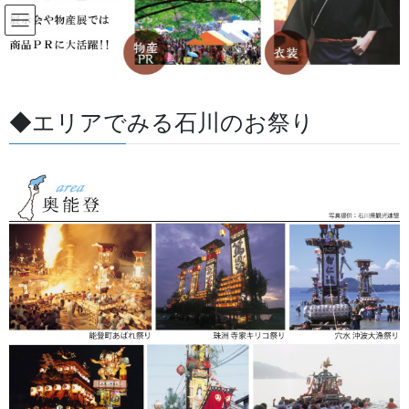
コ
ナ
ン
ビ
テ
ゲ
ン
ー
すべての記事
ツ
シ
に
ョ
◆エリアでみる石川のお祭り
移
ン
HOME
すべての記事
お祭用品・品目
生地
真田紐
動
に
移
動
2018/08/11
/ 最終更新日 :
2026/05/27
金沢・祭りの森佐
生地
真田紐