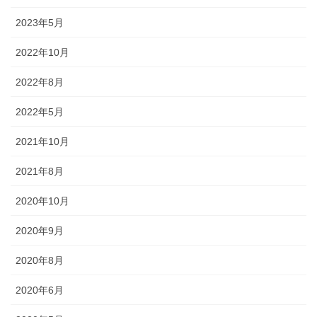
◆城下町・小松や大聖寺藩の影響を色濃く残す町衆文化の祭りが伝
2023年5月
わっています。小松の「お旅まつり」のほか、加賀温泉卿ならでは
の威勢のいい温泉地での伝統ある祭事が多く行われます。
2022年10月
2022年8月
森佐では、石川県はもとより、それぞれの地域のお祭りにあわせた半天・法被やお祭
2022年5月
り用品を数多く取り扱っております。お祭りの事はお気軽にご相談下さい。
2021年10月
出かけてみる石川のお祭り【必須ア
2021年8月
イテム】
2020年10月
オリジナル半纏・法被
2020年9月
2020年8月
オリジナルで製作する半纏を「別
誂半纏（べつあつらえはんて
2020年6月
ん）」といいます。その土地にあ
った色合いや絵柄、風合いが用意