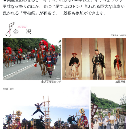
勇壮な火祭りのほか、春に七尾では20トンと言われる巨大な山車が
お祭り衣装・お祭り用品のご相談は金沢・森佐へお気軽にお問
曳かれる「青柏祭」が有名で、一般客も参加ができます。
い合わせください。
伝統行事、お祭りで地域に笑顔を！！
076-237-8888
営業時間 10:00-18:00 〒920-0061金沢市問屋町2丁目85
(FAX076-237-7150)
人形の森佐は12月〜4月末まで土曜、日曜も営業。
お問い合わせ
生地
カテゴリー
祭用品、紐
タグ
お祭備品と豆知識
前の記事
石崎奉燈まつり 迫力満点のキ
リコ
2018/08/08