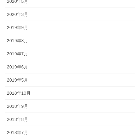
2020年5月
されるので、祭りの景色の一部に
なります。
2020年3月
2019年9月
2019年8月
獅子舞
2019年7月
2019年6月
森佐は獅子頭で全国的に名高い知
田工房の正規代理店です。現在で
2019年5月
もお祭りの主役として活躍する加
賀獅子。地域の大切な祭りのため
2018年10月
に確かな技術の獅子頭は欠かせま
せん。
2018年9月
2018年8月
2018年7月