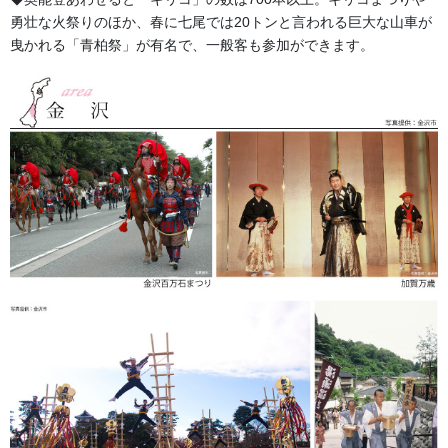
勇壮な火祭りのほか、春に七尾では20トンと言われる巨大な山車が
曳かれる「青柏祭」が有名で、一般客も参加ができます。
金沢・祭りの森佐
お祭り衣装・お祭り用品のご相談は金沢・森佐へお気軽にお問
い合わせください。
伝統行事、お祭りで地域に笑顔を！！
076-237-8888
営業時間 10:00-18:00 〒920-0061金沢市問屋町2丁目85
(FAX076-237-7150)
人形の森佐は12月〜4月末まで土曜、日曜も営業。
お問い合わせ
幕・のぼり
カテゴリー
幕・のぼり
前の記事
消防団 旗