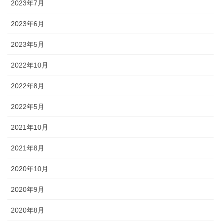
2023年7月
◆城下町・小松や大聖寺藩の影響を色濃く残す町衆文化の祭りが伝
わっています。小松の「お旅まつり」のほか、加賀温泉卿ならでは
2023年6月
の威勢のいい温泉地での伝統ある祭事が多く行われます。
2023年5月
2022年10月
森佐では、石川県はもとより、それぞれの地域のお祭りにあわせた半天・法被やお祭
り用品を数多く取り扱っております。お祭りの事はお気軽にご相談下さい。
2022年8月
2022年5月
出かけてみる石川のお祭り【必須ア
イテム】
2021年10月
2021年8月
オリジナル半纏・法被
2020年10月
オリジナルで製作する半纏を「別
2020年9月
誂半纏（べつあつらえはんて
ん）」といいます。その土地にあ
2020年8月
った色合いや絵柄、風合いが用意