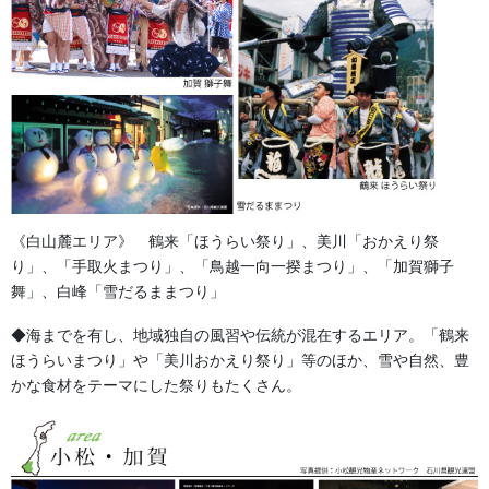
祭り前掛け・けんたい・胸当て
提灯 祭
幕・のぼり
生地
足袋,腹掛・股引、手拭
《白山麓エリア》 鶴来「ほうらい祭り」、美川「おかえり祭
り」、「手取火まつり」、「鳥越一向一揆まつり」、「加賀獅子
お知らせ
舞」、白峰「雪だるままつり」
◆海までを有し、地域独自の風習や伝統が混在するエリア。「鶴来
2026年8月
ほうらいまつり」や「美川おかえり祭り」等のほか、雪や自然、豊
かな食材をテーマにした祭りもたくさん。
2026年7月
2026年6月
2026年5月