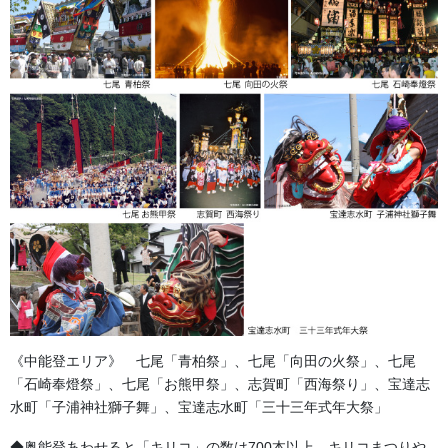
《中能登エリア》 七尾「青柏祭」、七尾「向田の火祭」、七尾
「石崎奉燈祭」、七尾「お熊甲祭」、志賀町「西海祭り」、宝達志
水町「子浦神社獅子舞」、宝達志水町「三十三年式年大祭」
◆奥能登あわせると「キリコ」の数は700本以上。キリコまつりや