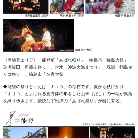
房上の丸い玉部分より ９ｃｍから3ｃｍきざみで３０ｃｍまでご
ざいます。 それ以上のサイズも別注として作れます。
《奥能登エリア》 能登町「あばれ祭り」、輪島市「輪島大祭」、
参考価格 ９ｃｍ １４００円・１２cm １７００円・ １５
珠洲飯田「燈籠山祭り」、穴水「沖波大漁まつり」、珠洲「蛸島キ
ｃｍ ２８００円・ １８ｃｍ ３６００円・ ２１ｃｍ ４２
リコ祭り」、輪島市「名舟大祭」
００円・
◆能登の祭りといえば「キリコ」の存在です。夏から秋にかけ、
２４ｃｍ ５５００円・ ２７ｃｍ １１４００円・ ３０ｃ
「キリコ」とよばれる直方体の形をした山車（だし）の一種が集落
ｍ １３８００円 (税別)
を練り歩きます。豪快な宇出津の「あばれ祭り」が特に有名。