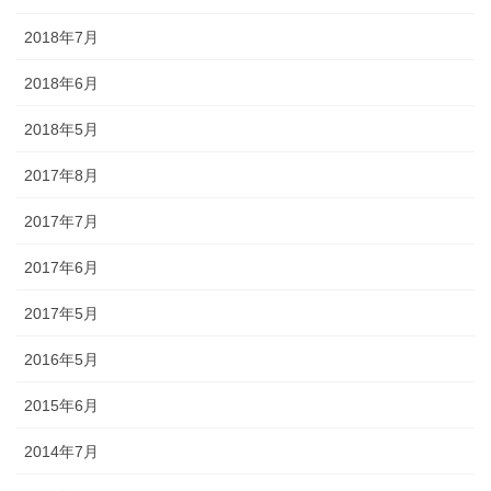
幕・のれん
2018年7月
祭りの際に神社仏閣に掲げる幕は
2018年6月
綿や絹製、ポリエステルのものな
どが揃っています。のれんは基本
2018年5月
的に別誂えです。本染めと昇華転
写方式で様々なサイズがありま
2017年8月
す。
2017年7月
2017年6月
2017年5月
ちょうちん
2016年5月
「手描・別誂提灯」は基本形のほ
2015年6月
かに、少し頭が大きい金沢型もあ
ります。丸いタイプや細長いタイ
2014年7月
プの提灯など、地域のお祭りや用