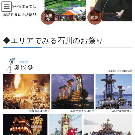
コ
ナ
ン
ビ
テ
ゲ
ン
ー
すべての記事
ツ
シ
に
ョ
◆エリアでみる石川のお祭り
移
ン
HOME
すべての記事
お祭用品・品目
幕・のぼり
房(ふさ) 揚巻房
動
に
移
動
2018/08/02
/ 最終更新日 :
2026/05/27
金沢・祭りの森佐
幕・のぼり
房(ふさ) 揚巻房