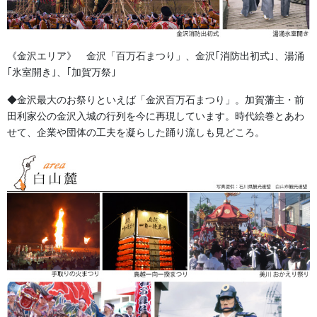
2018/07/30
《金沢エリア》 金沢「百万石まつり」、金沢｢消防出初式｣、湯涌
｢氷室開き｣、｢加賀万祭｣
幕・のぼり
次の記事
◆金沢最大のお祭りといえば「金沢百万石まつり」。加賀藩主・前
紅白のロープ
田利家公の金沢入城の行列を今に再現しています。時代絵巻とあわ
2018/08/02
せて、企業や団体の工夫を凝らした踊り流しも見どころ。
法被・はっぴ・はんてん・印半纏
よもやま話
お祭備品と豆知識
お祭用品・品目
獅子舞・衣裳・別仕立・小物