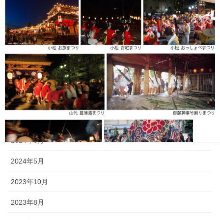
2026年2月
2025年7月
2025年6月
2025年5月
2024年11月
2024年9月
2024年6月
2024年5月
2023年10月
《小松・加賀エリア》 小松「安宅まつり」、小松「おっしょべま
つり」、山代「菖蒲まつり」、「八朔まつり」、「御願神事竹割り
2023年8月
まつり」、「山代大田楽」