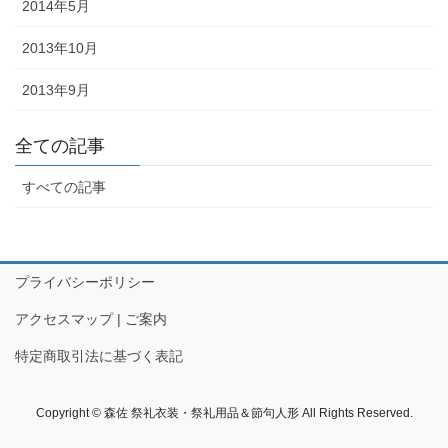
途にあわせた提灯を準備しましょ
2014年5月
う。
2013年10月
2013年9月
全ての記事
旗・神社幟（のぼり）
すべての記事
神社に立てる巨大な旗。２枚の対
立で、10メートルに及ぶものもあ
ります。年月を経て風合いを増す
ため、風雨に強いしっかりとした
プライバシーポリシー
ものを選びましょう。
アクセスマップ | ご案内
特定商取引法に基づく表記
Copyright © 森佐 祭礼衣装・祭礼用品＆節句人形 All Rights Reserved.
懸帯・祭り前かけ