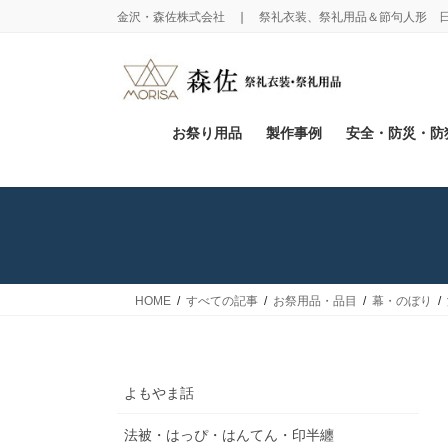
コ
ナ
金沢・森佐株式会社 ❘ 祭礼衣装、祭礼用品＆節句人形 
ン
ビ
テ
ゲ
ン
ー
ツ
シ
に
ョ
お祭り用品
製作事例
安全・防災・防
移
ン
動
に
移
動
HOME
すべての記事
お祭用品・品目
幕・のぼり
よもやま話
法被・はっぴ・はんてん・印半纏