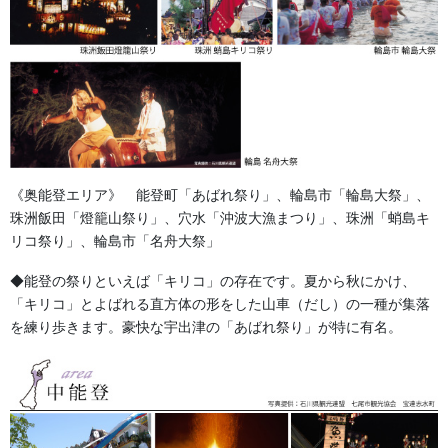
羅紗の生地は、江戸時代には武将の陣羽織や高級な装飾につかわ
《奥能登エリア》 能登町「あばれ祭り」、輪島市「輪島大祭」、
れていた事例もある高級な生地です。
珠洲飯田「燈籠山祭り」、穴水「沖波大漁まつり」、珠洲「蛸島キ
現代ではお祭山車の見送り幕や装飾幕のベースに使用され豪華な
リコ祭り」、輪島市「名舟大祭」
刺繍がほどこされているものを多く見ることが
◆能登の祭りといえば「キリコ」の存在です。夏から秋にかけ、
出来ます。 巾１45ｃｍ 参考価格 30,000円/m 税別
「キリコ」とよばれる直方体の形をした山車（だし）の一種が集落
を練り歩きます。豪快な宇出津の「あばれ祭り」が特に有名。