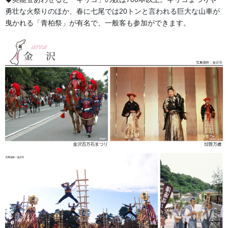
勇壮な火祭りのほか、春に七尾では20トンと言われる巨大な山車が
お問い合わせ
曳かれる「青柏祭」が有名で、一般客も参加ができます。
生地
カテゴリー
祭用品、生地
タグ
幕・のぼり
前の記事
房(ふさ) 揚巻房
2017/06/28
足袋,腹掛・股引、手拭
次の記事
わらじ 草履
2017/07/07
よもやま話