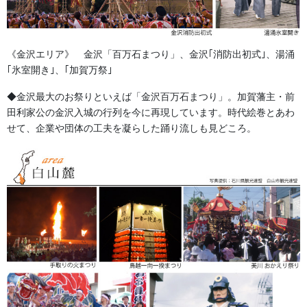
法被・はっぴ・はんてん・印半纏
お祭備品と豆知識
《金沢エリア》 金沢「百万石まつり」、金沢｢消防出初式｣、湯涌
｢氷室開き｣、｢加賀万祭｣
お祭用品・品目
◆金沢最大のお祭りといえば「金沢百万石まつり」。加賀藩主・前
獅子舞・衣裳・別仕立・小物
田利家公の金沢入城の行列を今に再現しています。時代絵巻とあわ
せて、企業や団体の工夫を凝らした踊り流しも見どころ。
祭り前掛け・けんたい・胸当て
提灯 祭
幕・のぼり
生地
足袋,腹掛・股引、手拭
お知らせ