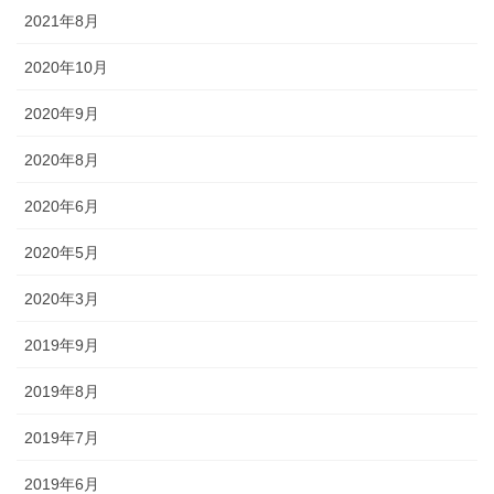
2021年8月
◆城下町・小松や大聖寺藩の影響を色濃く残す町衆文化の祭りが伝
わっています。小松の「お旅まつり」のほか、加賀温泉卿ならでは
2020年10月
の威勢のいい温泉地での伝統ある祭事が多く行われます。
2020年9月
2020年8月
森佐では、石川県はもとより、それぞれの地域のお祭りにあわせた半天・法被やお祭
り用品を数多く取り扱っております。お祭りの事はお気軽にご相談下さい。
2020年6月
出かけてみる石川のお祭り【必須ア
2020年5月
イテム】
2020年3月
2019年9月
オリジナル半纏・法被
2019年8月
オリジナルで製作する半纏を「別
誂半纏（べつあつらえはんて
2019年7月
ん）」といいます。その土地にあ
った色合いや絵柄、風合いが用意
2019年6月