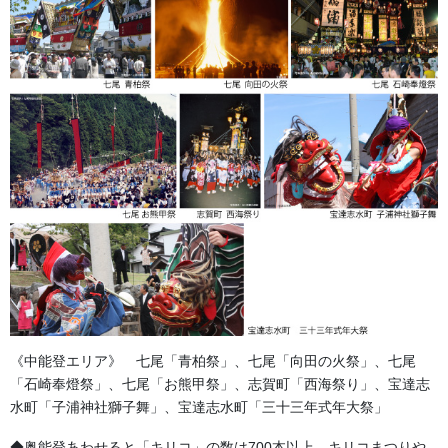
金沢・祭りの森佐
お祭り衣装・お祭り用品のご相談は金沢・森佐へお気軽にお問
い合わせください。
伝統行事、お祭りで地域に笑顔を！！
《中能登エリア》 七尾「青柏祭」、七尾「向田の火祭」、七尾
076-237-8888
「石崎奉燈祭」、七尾「お熊甲祭」、志賀町「西海祭り」、宝達志
営業時間 10:00-18:00 〒920-0061金沢市問屋町2丁目85
水町「子浦神社獅子舞」、宝達志水町「三十三年式年大祭」
(FAX076-237-7150)
人形の森佐は12月〜4月末まで土曜、日曜も営業。
◆奥能登あわせると「キリコ」の数は700本以上。キリコまつりや