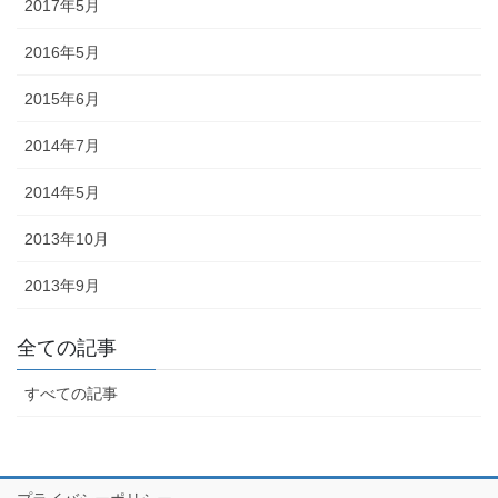
2017年5月
幕・のれん
2016年5月
祭りの際に神社仏閣に掲げる幕は
綿や絹製、ポリエステルのものな
2015年6月
どが揃っています。のれんは基本
2014年7月
的に別誂えです。本染めと昇華転
写方式で様々なサイズがありま
2014年5月
す。
2013年10月
2013年9月
ちょうちん
全ての記事
すべての記事
「手描・別誂提灯」は基本形のほ
かに、少し頭が大きい金沢型もあ
ります。丸いタイプや細長いタイ
プの提灯など、地域のお祭りや用