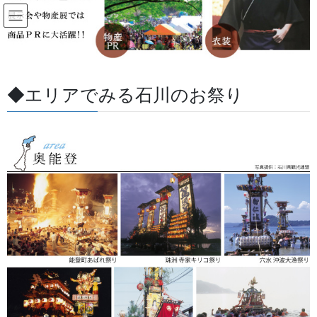
コ
ナ
ン
ビ
テ
ゲ
ン
ー
すべての記事
ツ
シ
に
ョ
◆エリアでみる石川のお祭り
移
ン
HOME
すべての記事
お祭用品・品目
生地
羅紗 (ラシャ) 生地
動
に
移
動
2017/07/01
/ 最終更新日 :
2026/05/27
金沢・祭りの森佐
生地
羅紗 (ラシャ) 生地