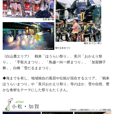
2026年8月
2026年7月
2026年6月
2026年5月
2026年2月
《白山麓エリア》 鶴来「ほうらい祭り」、美川「おかえり祭
2025年7月
り」、「手取火まつり」、「鳥越一向一揆まつり」、「加賀獅子
舞」、白峰「雪だるままつり」
2025年6月
◆海までを有し、地域独自の風習や伝統が混在するエリア。「鶴来
2025年5月
ほうらいまつり」や「美川おかえり祭り」等のほか、雪や自然、豊
かな食材をテーマにした祭りもたくさん。
2024年11月
2024年9月