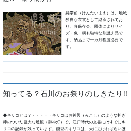
お知らせ
懸帯前（けんたいまえ）は、地域
独自な衣裳として継承されてお
2026年8月
り、各保存会、団体によりサイ
ズ・色・柄も独特な別誂え品で
2026年7月
す。納品まで一カ月程度必要で
す。
2026年6月
2026年5月
2026年2月
2025年7月
知ってる？石川のお祭りのしきたり!!
2025年6月
2025年5月
◆キリコとは？・・・・・キリコはお神輿（みこし）のような担ぎ
2024年11月
棒のついた巨大な燈籠（御神灯）で、江戸時代の文書にはすでにキ
リコの記録が残っています。能登のキリコは、天に近ければ近いほ