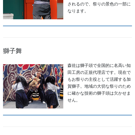
されるので、祭りの景色の一部に
なります。
獅子舞
金沢・祭りの森佐
森佐は獅子頭で全国的に名高い知
田工房の正規代理店です。現在で
お祭り衣装・お祭り用品のご相談は金沢・森佐へお気軽にお問
もお祭りの主役として活躍する加
い合わせください。
賀獅子。地域の大切な祭りのため
伝統行事、お祭りで地域に笑顔を！！
に確かな技術の獅子頭は欠かせま
076-237-8888
せん。
営業時間 10:00-18:00 〒920-0061金沢市問屋町2丁目85
(FAX076-237-7150)
人形の森佐は12月〜4月末まで土曜、日曜も営業。
お問い合わせ