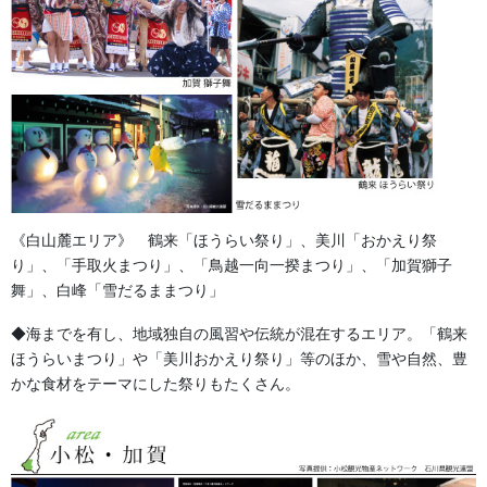
ハンテンのデザイン校正が決定いたしましたら
生地の決定、数量・サイズの決定をいたします。
それから最終価格見積をご案内いたします。
版は保存できませんので次回発注の時は
枚数にあわせて再見積となります。
《白山麓エリア》 鶴来「ほうらい祭り」、美川「おかえり祭
数量が少ないと割高になりますので一回目
り」、「手取火まつり」、「鳥越一向一揆まつり」、「加賀獅子
の発注の時に考慮してご発注ください。
舞」、白峰「雪だるままつり」
トラブルを避けるため当社からおとどけする
◆海までを有し、地域独自の風習や伝統が混在するエリア。「鶴来
ほうらいまつり」や「美川おかえり祭り」等のほか、雪や自然、豊
発注用紙にご記入の上ご返送、又はＦＡＸ
かな食材をテーマにした祭りもたくさん。
をおねがいいたします。