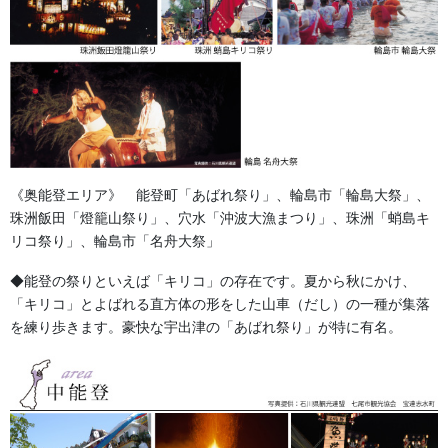
まずはお気軽にお電話やお問合せフォームより
《奥能登エリア》 能登町「あばれ祭り」、輪島市「輪島大祭」、
お尋ねください。ご希望のハンテンは何色数
珠洲飯田「燈籠山祭り」、穴水「沖波大漁まつり」、珠洲「蛸島キ
(白色を除く)を使用して作成希望、希望納期等
リコ祭り」、輪島市「名舟大祭」
をお知らせください。(通常は完全打合せ後、
◆能登の祭りといえば「キリコ」の存在です。夏から秋にかけ、
「キリコ」とよばれる直方体の形をした山車（だし）の一種が集落
３～4週間かかります。)余裕をもって早めに
を練り歩きます。豪快な宇出津の「あばれ祭り」が特に有名。
ご相談ください。