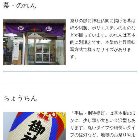
幕・のれん
お祭備品と豆知識
カテゴリー
祭りの際に神社仏閣に掲げる幕は
獅子舞・衣裳・別仕立・小物
綿や絹製、ポリエステルのものな
前の記事
どが揃っています。のれんは基本
獅子網の案内です。
的に別誂えです。本染めと昇華転
2014/07/03
写方式で様々なサイズがありま
す。
足袋,腹掛・股引、手拭
次の記事
ちょうちん
足袋の画像案内
2016/05/24
「手描・別誂提灯」は基本形のほ
かに、少し頭が大きい金沢型もあ
ります。丸いタイプや細長いタイ
プの提灯など、地域のお祭りや用