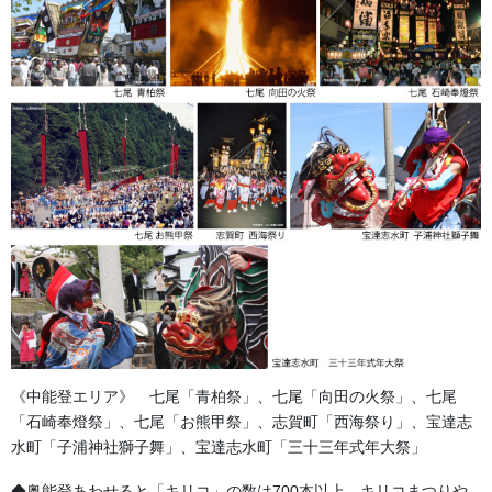
お考えのデザイン案を当社のほうで校正レイアウト
するための下打合せをいたします。ご希望の
《中能登エリア》 七尾「青柏祭」、七尾「向田の火祭」、七尾
ハンテンの手書きのラフスケッチや作成したい
「石崎奉燈祭」、七尾「お熊甲祭」、志賀町「西海祭り」、宝達志
水町「子浦神社獅子舞」、宝達志水町「三十三年式年大祭」
題材のアイデアや色のやりとりをいたします。
◆奥能登あわせると「キリコ」の数は700本以上。キリコまつりや