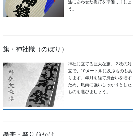
途にあわせた提灯を準備しましょ
う。
よもやま話
法被・はっぴ・はんてん・印半纏
お祭備品と豆知識
旗・神社幟（のぼり）
獅子舞・衣裳・別仕立・小物
お祭用品・品目
神社に立てる巨大な旗。２枚の対
立で、10メートルに及ぶものもあ
祭り前掛け・けんたい・胸当て
ります。年月を経て風合いを増す
ため、風雨に強いしっかりとした
提灯 祭
ものを選びましょう。
幕・のぼり
生地
足袋,腹掛・股引、手拭
懸帯・祭り前かけ