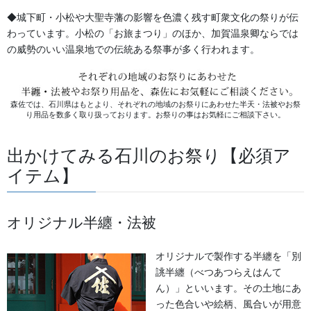
ご入金確認後の発送をさせていただきます。
◆城下町・小松や大聖寺藩の影響を色濃く残す町衆文化の祭りが伝
わっています。小松の「お旅まつり」のほか、加賀温泉卿ならでは
納品予定日の3～７日前までにご入金を
の威勢のいい温泉地での伝統ある祭事が多く行われます。
お願いいたしております。領収書の
ご必要の方はお申しつけください。
森佐では、石川県はもとより、それぞれの地域のお祭りにあわせた半天・法被やお祭
り用品を数多く取り扱っております。お祭りの事はお気軽にご相談下さい。
指定の名称にておとどけいたします。
出かけてみる石川のお祭り【必須ア
尚、金額が多くなる場合には
イテム】
一部前金をお願いする場合がございます。ご了承ください。
オリジナル半纏・法被
早速にお考えのハンテンを作りましょう！！
オリジナルで製作する半纏を「別
誂半纏（べつあつらえはんて
ん）」といいます。その土地にあ
った色合いや絵柄、風合いが用意