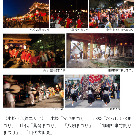
お支払、納品はヤマト宅急便の代金引換システム
のご利用をおねがいします。
《小松・加賀エリア》 小松「安宅まつり」、小松「おっしょべま
クレジットカードはご利用いただけません。
つり」、山代「菖蒲まつり」、「八朔まつり」、「御願神事竹割り
または、納品前にご請求書をおとどけして
まつり」、「山代大田楽」