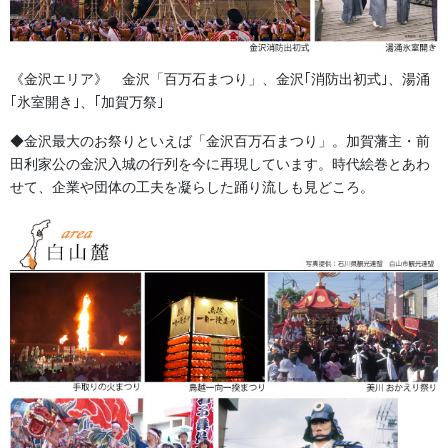
ご検討いただき再度訂正いたします。
この作業をくりかえし、ご希望のハンテンの
《金沢エリア》 金沢「百万石まつり」、金沢｢消防出初式｣、湯涌
ご納得いただけるデザイン校正を完成させます。
｢氷室開き｣、｢加賀万祭｣
◆金沢最大のお祭りといえば「金沢百万石まつり」。加賀藩主・前
田利家公の金沢入城の行列を今に再現しています。時代絵巻とあわ
せて、企業や団体の工夫を凝らした踊り流しも見どころ。