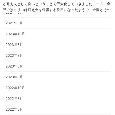
2024年9月
ど迎え火として良いということで巨大化していきました。一方、金
沢ではキリコは迎え火を保護する役目になったようで、金沢とその
2024年6月
周辺でのキリコとは、古くから残っているお盆のお墓参りの時期の
伝統的な風習です。 正確には、木や紙でできた灯篭のような箱で、
2024年5月
お墓参りの際には中にろうそくを立ててお墓の前に吊るします。
2023年10月
◆「よばれ」とは・・・・・・地域で行われる祭りなどで家人が親
戚や知人らをもてなすことを指します。
2023年8月
◆天人堂とは？・・・・・戦前金沢では12月25日から正月15日まで
2023年7月
天神堂（お嫁さんの実家から男の初孫さんに賜る）を飾る家があり
ました。加賀藩主前田家の先祖は菅原道真といわれ、道真が前田の
2023年6月
神様と敬われているだけに「天神様」と崇拝が信仰に結びついたの
2023年5月
だと思われます。「勉強ができますように」との願いをこめて天神
堂が飾られます。
2022年10月
◆「こぶた」とは？・・・・・「よばれ」の際、御膳（ごぜん）に
2022年8月
料理のほかに、昔は、菓子の入っふた付の椀（わん）が並び、果物
入りの袋も添えられ、客は土産として持ち帰っていました。こうい
2022年5月
ったものを「こぶた」といいます。