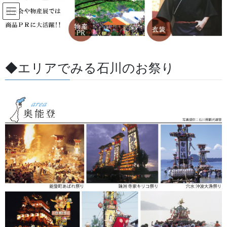
コ
ナ
ン
ビ
テ
ゲ
ン
ー
すべての記事
ツ
シ
に
ョ
◆エリアでみる石川のお祭り
移
ン
HOME
すべての記事
お祭用品・品目
お祭備品と豆知識
動
に
ご注文までの流れをご案内いたします。お気軽にお問い合わせください。
移
動
2015/06/25
/ 最終更新日 :
2026/05/27
金沢・祭りの森佐
お祭備品と豆知識
ご注文までの流れをご案内いたし
ます。お気軽にお問い合わせくだ
さい。