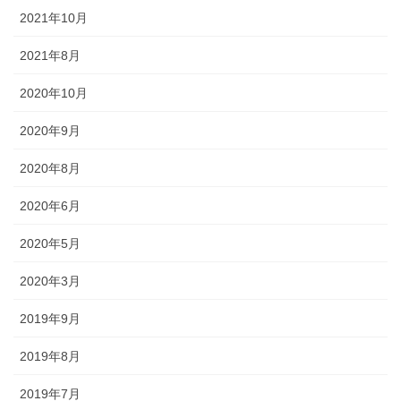
2021年10月
◆「あえのこと」とは？・・・・・「あえのこと」は毎年12月5日
に、奥能登一円の農家で行われていて、田の神様を自宅に招いて、
2021年8月
今年一年の収穫に感謝する田の神様の祭りです。ごちそうを盛った
お膳を神様にお供えします。田の神様は、その家でゆっくりと年越
2020年10月
しされると信じられており、しの後「田の神送り」と言って、2月9
日に再び同様の「あえのこと」が行われます。
2020年9月
2020年8月
2020年6月
2020年5月
2020年3月
金沢・祭りの森佐
2019年9月
お祭り衣装・お祭り用品のご相談は金沢・森佐へお気軽にお問い
合わせください。
2019年8月
伝統行事、お祭りで地域に笑顔を！！
2019年7月