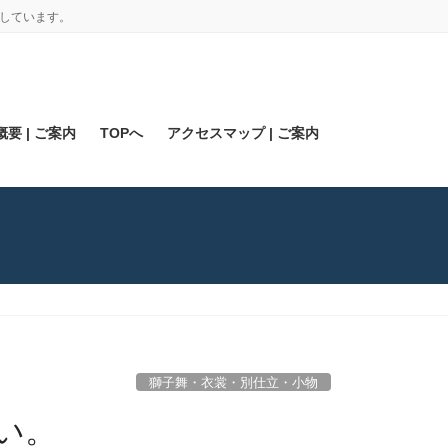
しています。
要 | ご案内
TOPへ
アクセスマップ | ご案内
獅子舞・衣裳・別仕立・小物
い。