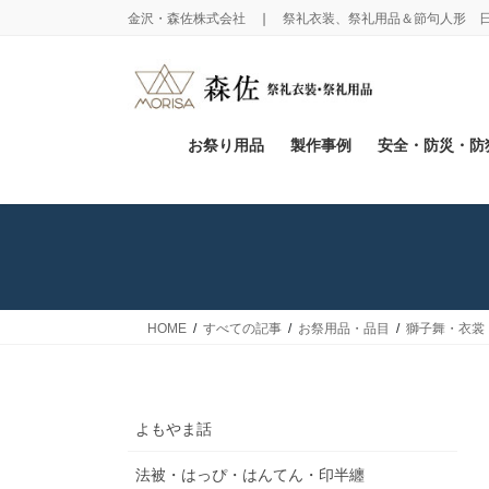
コ
ナ
金沢・森佐株式会社 ❘ 祭礼衣装、祭礼用品＆節句人形 
ン
ビ
テ
ゲ
ン
ー
ツ
シ
に
ョ
お祭り用品
製作事例
安全・防災・防
移
ン
動
に
移
動
HOME
すべての記事
お祭用品・品目
獅子舞・衣裳
よもやま話
法被・はっぴ・はんてん・印半纏