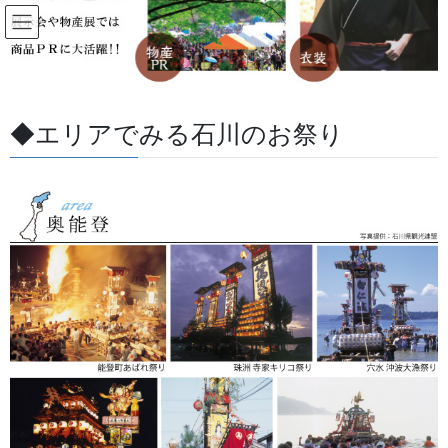
コ
ナ
ン
ビ
テ
ゲ
ン
ー
すべての記事
ツ
シ
に
ョ
◆エリアでみる石川のお祭り
移
ン
HOME
すべての記事
お祭用品・品目
生地
生地について
動
に
移
動
2018/10/30
/ 最終更新日 :
2026/05/27
金沢・祭りの森佐
生地
生地について
半纏や半被、染物などに使用される生地のほとんどが天然素材に
なります。
素材は主に綿を使用しており、用途などによっては絹や麻などを
使用します。
同じ素材でも糸の太さや織り方によって生地名称が作られていま