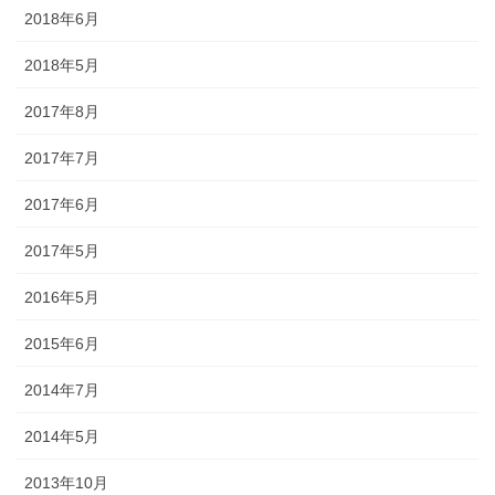
2018年6月
◆「あえのこと」とは？・・・・・「あえのこと」は毎年12月5日
に、奥能登一円の農家で行われていて、田の神様を自宅に招いて、
2018年5月
今年一年の収穫に感謝する田の神様の祭りです。ごちそうを盛った
お膳を神様にお供えします。田の神様は、その家でゆっくりと年越
2017年8月
しされると信じられており、しの後「田の神送り」と言って、2月9
日に再び同様の「あえのこと」が行われます。
2017年7月
2017年6月
2017年5月
2016年5月
2015年6月
金沢・祭りの森佐
2014年7月
お祭り衣装・お祭り用品のご相談は金沢・森佐へお気軽にお問い
2014年5月
合わせください。
伝統行事、お祭りで地域に笑顔を！！
2013年10月