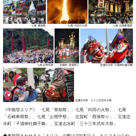
金巾と同様に生地が薄めで和雑貨や小物、タペストリー、のぼり
旗などに多く使用されている生地です。
少し大きめの社旗などにも使用されている綿素材ではとてもポピ
ュラーです。
半纏にも多く使用されており、特に既製品半纏（法被）やカタロ
グ半纏に使用されています。
【Ｇポプリン】
平織りの生地でCBポプリンより厚手の木綿素材です。
天竺よりは暑くしっかりした肌ざわりがするオーソドックスな生
地です。
生地が厚めの為用途はさまざまで、「別誂半纏」「のれん」「屋
内用幕」「座布団カバー」や「奉納のぼり旗」「神社幕」などが
《中能登エリア》 七尾「青柏祭」、七尾「向田の火祭」、七尾
あります。
「石崎奉燈祭」、七尾「お熊甲祭」、志賀町「西海祭り」、宝達志
応援用の「横断幕」「応援幕」もこの生地を使用されることが多
水町「子浦神社獅子舞」、宝達志水町「三十三年式年大祭」
いです。
◆奥能登あわせると「キリコ」の数は700本以上。キリコまつりや