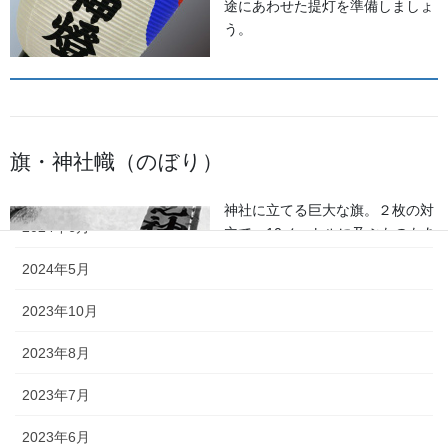
途にあわせた提灯を準備しましょ
2025年7月
う。
2025年6月
2025年5月
2024年11月
旗・神社幟（のぼり）
2024年9月
神社に立てる巨大な旗。２枚の対
2024年6月
立で、10メートルに及ぶものもあ
ります。年月を経て風合いを増す
2024年5月
ため、風雨に強いしっかりとした
ものを選びましょう。
2023年10月
2023年8月
2023年7月
2023年6月
懸帯・祭り前かけ