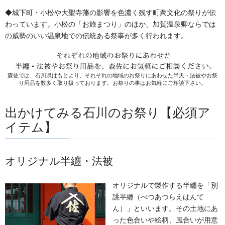
営業時間 10:00-18:00 〒920-0061金沢市問屋町2丁目85
◆城下町・小松や大聖寺藩の影響を色濃く残す町衆文化の祭りが伝
(FAX076-237-7150)
わっています。小松の「お旅まつり」のほか、加賀温泉卿ならでは
人形の森佐は12月〜4月末まで土曜、日曜も営業。
の威勢のいい温泉地での伝統ある祭事が多く行われます。
お問い合わせ
生地
カテゴリー
森佐では、石川県はもとより、それぞれの地域のお祭りにあわせた半天・法被やお祭
り用品を数多く取り扱っております。お祭りの事はお気軽にご相談下さい。
獅子舞・衣裳・別仕立・小物
前の記事
出かけてみる石川のお祭り【必須ア
女性獅子舞の衣装
イテム】
2018/09/08
オリジナル半纏・法被
オリジナルで製作する半纏を「別
誂半纏（べつあつらえはんて
ん）」といいます。その土地にあ
った色合いや絵柄、風合いが用意