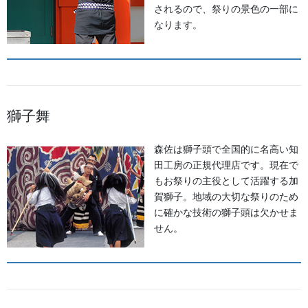
されるので、祭りの景色の一部に
お祭備品と豆知識
なります。
次の記事
石川県美川・おかえり祭
2019/05/20
獅子舞
法被・はっぴ・はんてん・印半纏
森佐は獅子頭で全国的に名高い知
田工房の正規代理店です。現在で
よもやま話
もお祭りの主役として活躍する加
賀獅子。地域の大切な祭りのため
お祭備品と豆知識
に確かな技術の獅子頭は欠かせま
せん。
お祭用品・品目
獅子舞・衣裳・別仕立・小物
祭り前掛け・けんたい・胸当て