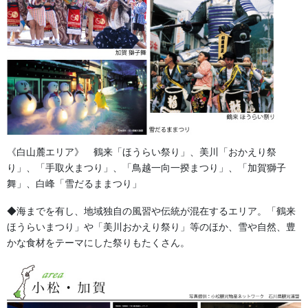
半纏や旗、暖簾、幕などにとても多く使用されている生地です。
【カツラギ】
柔らかく肌触りがいい素材。厚くて丈夫な綾織の木綿生地です。
神社奉納の大きなのぼり旗や暖簾、幕などに多く使用されていま
す。
消防半纏などにも使用されることがあります。
《白山麓エリア》 鶴来「ほうらい祭り」、美川「おかえり祭
【スラブ】
り」、「手取火まつり」、「鳥越一向一揆まつり」、「加賀獅子
紬（所々に太糸が入る）織りの木綿生地です。
舞」、白峰「雪だるままつり」
とても丈夫でどっしりとざっくりした風合いが特徴です。
◆海までを有し、地域独自の風習や伝統が混在するエリア。「鶴来
神社などの大きなのぼり旗や日除け幕などに多く使用されていま
ほうらいまつり」や「美川おかえり祭り」等のほか、雪や自然、豊
す。
かな食材をテーマにした祭りもたくさん。
消防半纏などにも使用されています。
【帆布（はんぷ）】
とても丈夫な木綿生地です。とても厚さがあり硬い素材です。
屋外に強く、大型ののぼり旗や日除け幕などに多く使用されてい