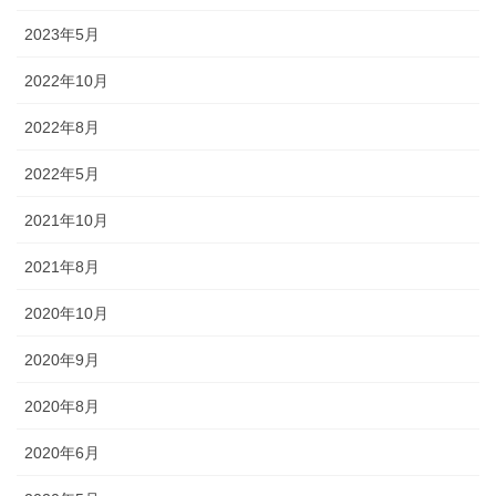
2023年5月
懸帯前（けんたいまえ）は、地域
独自な衣裳として継承されてお
2022年10月
り、各保存会、団体によりサイ
ズ・色・柄も独特な別誂え品で
2022年8月
す。納品まで一カ月程度必要で
2022年5月
す。
2021年10月
2021年8月
2020年10月
知ってる？石川のお祭りのしきたり!!
2020年9月
2020年8月
◆キリコとは？・・・・・キリコはお神輿（みこし）のような担ぎ
2020年6月
棒のついた巨大な燈籠（御神灯）で、江戸時代の文書にはすでにキ
リコの記録が残っています。能登のキリコは、天に近ければ近いほ