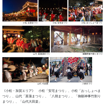
る生地です。
【綿麻（めんあさ）】
夏用の生地として需要があります。とても麻が入っているため硬
く風通しが良い素材です。
夏用の半被・半纏や日よけ幕にもよく使用されている素材
金沢・祭りの森佐
お祭り衣装・お祭り用品のご相談は金沢・森佐へお気軽にお問
い合わせください。
《小松・加賀エリア》 小松「安宅まつり」、小松「おっしょべま
伝統行事、お祭りで地域に笑顔を！！
つり」、山代「菖蒲まつり」、「八朔まつり」、「御願神事竹割り
まつり」、「山代大田楽」
076-237-8888