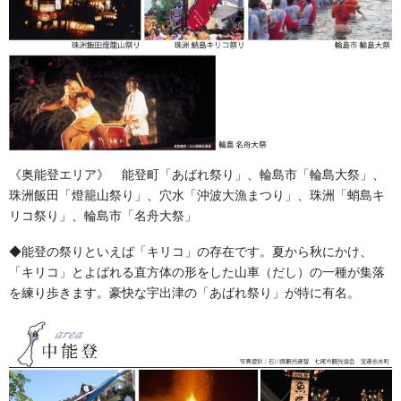
す。
その中でも染物で使用する綿の生地はいくつか種類があり特に使
用度の高いものをご紹介致します。
【金巾（かねきん）】
《奥能登エリア》 能登町「あばれ祭り」、輪島市「輪島大祭」、
のぼり旗や五色旗などによく使用されている木綿の生地です。
珠洲飯田「燈籠山祭り」、穴水「沖波大漁まつり」、珠洲「蛸島キ
先染め生地のカラーバリエーションが豊富で和雑貨やタペストリ
リコ祭り」、輪島市「名舟大祭」
ーなどに多く使用されています。
◆能登の祭りといえば「キリコ」の存在です。夏から秋にかけ、
当店では神社仏閣などの幕やプリント手拭いなどに使用している
「キリコ」とよばれる直方体の形をした山車（だし）の一種が集落
生地です。
を練り歩きます。豪快な宇出津の「あばれ祭り」が特に有名。
【天竺（てんじく）】
金巾（かねきん）よりも少し厚めの素材で糸の太さや織り方で何
種類もの天竺（てんじく）があるのが特徴です。