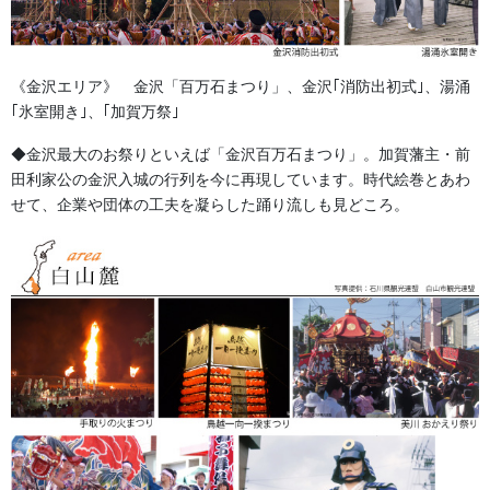
生地の所々に太糸が一直線に入る。太糸に変化が出て染上がりが
綺麗な綿素材です。
《金沢エリア》 金沢「百万石まつり」、金沢｢消防出初式｣、湯涌
暖簾や座布団カバーなどに広く使用されていますが、節が入った
｢氷室開き｣、｢加賀万祭｣
ように見えるこの素材は、
「別誂半纏」の隠れた人気素材です。
◆金沢最大のお祭りといえば「金沢百万石まつり」。加賀藩主・前
田利家公の金沢入城の行列を今に再現しています。時代絵巻とあわ
【40ブロード】
せて、企業や団体の工夫を凝らした踊り流しも見どころ。
薄手の柔らかい木綿生地です。光沢があり高級感ある風合いがで
ます。
半纏や旗、暖簾、幕などにとても多く使用されている生地です。
【60ブロード】
薄手の柔らかい木綿生地です。光沢があり高級感ある風合いがで
ます。