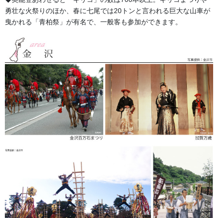
【シャークスキン】
勇壮な火祭りのほか、春に七尾では20トンと言われる巨大な山車が
曳かれる「青柏祭」が有名で、一般客も参加ができます。
織り目が鮫肌のように見えますが柔らかく風合いがある木綿生地
です。
当店の「別誂半纏」標準素材の一つとして使用しております。
【タッサーブロード】
細かい横線が入った素材。半纏などに使用すると柔らかく着やす
い木綿生地です。
こちらもシャークスキンと同様で、当店の「別誂半纏」標準素材
の一つとして使用しております。
既製品などの半纏にも使用されておりスタンダードな綿素材で
す。
【シャンタン】