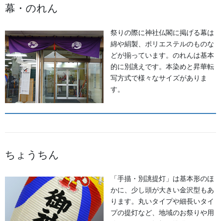
幕・のれん
提灯 祭
幕・のぼり
祭りの際に神社仏閣に掲げる幕は
綿や絹製、ポリエステルのものな
生地
どが揃っています。のれんは基本
的に別誂えです。本染めと昇華転
足袋,腹掛・股引、手拭
写方式で様々なサイズがありま
す。
お知らせ
2026年8月
2026年7月
ちょうちん
2026年6月
「手描・別誂提灯」は基本形のほ
2026年5月
かに、少し頭が大きい金沢型もあ
ります。丸いタイプや細長いタイ
2026年2月
プの提灯など、地域のお祭りや用