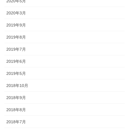
2020年5月
ど迎え火として良いということで巨大化していきました。一方、金
沢ではキリコは迎え火を保護する役目になったようで、金沢とその
2020年3月
周辺でのキリコとは、古くから残っているお盆のお墓参りの時期の
伝統的な風習です。 正確には、木や紙でできた灯篭のような箱で、
2019年9月
お墓参りの際には中にろうそくを立ててお墓の前に吊るします。
2019年8月
◆「よばれ」とは・・・・・・地域で行われる祭りなどで家人が親
戚や知人らをもてなすことを指します。
2019年7月
◆天人堂とは？・・・・・戦前金沢では12月25日から正月15日まで
2019年6月
天神堂（お嫁さんの実家から男の初孫さんに賜る）を飾る家があり
ました。加賀藩主前田家の先祖は菅原道真といわれ、道真が前田の
2019年5月
神様と敬われているだけに「天神様」と崇拝が信仰に結びついたの
2018年10月
だと思われます。「勉強ができますように」との願いをこめて天神
堂が飾られます。
2018年9月
◆「こぶた」とは？・・・・・「よばれ」の際、御膳（ごぜん）に
2018年8月
料理のほかに、昔は、菓子の入っふた付の椀（わん）が並び、果物
入りの袋も添えられ、客は土産として持ち帰っていました。こうい
2018年7月
ったものを「こぶた」といいます。