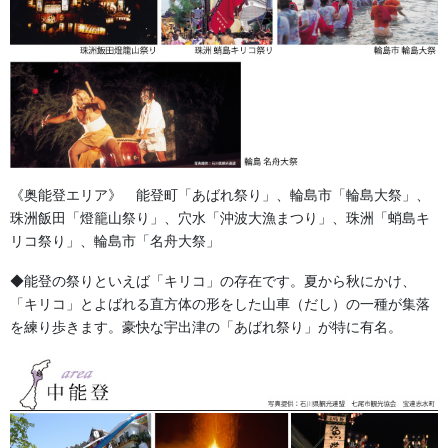
す。ただし数量が多くても少なくても文字の版代・データー作成
費は変わりないので数量が少ない場合、その分割高になります。
《奥能登エリア》 能登町「あばれ祭り」、輪島市「輪島大祭」、
珠洲飯田「燈籠山祭り」、穴水「沖波大漁まつり」、珠洲「蛸島キ
リコ祭り」、輪島市「名舟大祭」
◆能登の祭りといえば「キリコ」の存在です。夏から秋にかけ、
「キリコ」とよばれる直方体の形をした山車（だし）の一種が集落
を練り歩きます。豪快な宇出津の「あばれ祭り」が特に有名。
森景楽天市場店でも日本手拭いを販売しております！