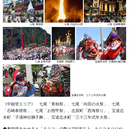
森景ヤフーショッピング店でも日本手拭いを販売しております！
金沢・祭りの森佐
お祭り衣装・お祭り用品のご相談は金沢・森佐へお気軽にお問
い合わせください。
伝統行事、お祭りで地域に笑顔を！！
《中能登エリア》 七尾「青柏祭」、七尾「向田の火祭」、七尾
076-237-8888
「石崎奉燈祭」、七尾「お熊甲祭」、志賀町「西海祭り」、宝達志
営業時間 10:00-18:00 〒920-0061金沢市問屋町2丁目85
水町「子浦神社獅子舞」、宝達志水町「三十三年式年大祭」
(FAX076-237-7150)
人形の森佐は12月〜4月末まで土曜、日曜も営業。
◆奥能登あわせると「キリコ」の数は700本以上。キリコまつりや