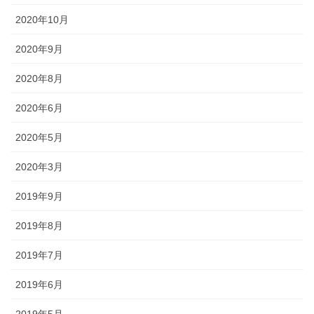
◆城下町・小松や大聖寺藩の影響を色濃く残す町衆文化の祭りが伝
2020年10月
わっています。小松の「お旅まつり」のほか、加賀温泉卿ならでは
2020年9月
の威勢のいい温泉地での伝統ある祭事が多く行われます。
2020年8月
森佐では、石川県はもとより、それぞれの地域のお祭りにあわせた半天・法被やお祭
2020年6月
り用品を数多く取り扱っております。お祭りの事はお気軽にご相談下さい。
2020年5月
出かけてみる石川のお祭り【必須ア
2020年3月
イテム】
2019年9月
オリジナル半纏・法被
2019年8月
2019年7月
オリジナルで製作する半纏を「別
誂半纏（べつあつらえはんて
2019年6月
ん）」といいます。その土地にあ
った色合いや絵柄、風合いが用意
2019年5月