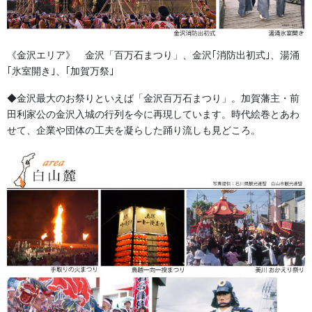
よもやま話
お祭備品と豆知識
《金沢エリア》 金沢「百万石まつり」、金沢｢消防出初式｣、湯涌
お祭用品・品目
｢氷室開き｣、｢加賀万祭｣
獅子舞・衣裳・別仕立・小物
◆金沢最大のお祭りといえば「金沢百万石まつり」。加賀藩主・前
田利家公の金沢入城の行列を今に再現しています。時代絵巻とあわ
祭り前掛け・けんたい・胸当て
せて、企業や団体の工夫を凝らした踊り流しも見どころ。
提灯 祭
幕・のぼり
生地
足袋,腹掛・股引、手拭
お知らせ
2026年8月