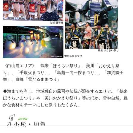
2026年7月
2026年6月
2026年5月
2026年2月
2025年7月
《白山麓エリア》 鶴来「ほうらい祭り」、美川「おかえり祭
り」、「手取火まつり」、「鳥越一向一揆まつり」、「加賀獅子
2025年6月
舞」、白峰「雪だるままつり」
2025年5月
◆海までを有し、地域独自の風習や伝統が混在するエリア。「鶴来
ほうらいまつり」や「美川おかえり祭り」等のほか、雪や自然、豊
2024年11月
かな食材をテーマにした祭りもたくさん。
2024年9月
2024年6月