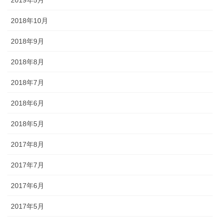
されるので、祭りの景色の一部に
なります。
2018年10月
2018年9月
2018年8月
獅子舞
2018年7月
2018年6月
森佐は獅子頭で全国的に名高い知
田工房の正規代理店です。現在で
2018年5月
もお祭りの主役として活躍する加
賀獅子。地域の大切な祭りのため
2017年8月
に確かな技術の獅子頭は欠かせま
せん。
2017年7月
2017年6月
2017年5月