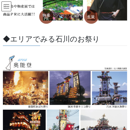
コ
ナ
ン
ビ
テ
ゲ
ン
ー
すべての記事
ツ
シ
に
ョ
◆エリアでみる石川のお祭り
移
ン
HOME
すべての記事
よもやま話
祭りの脇役 日本手拭
動
に
移
動
2026/05/09
/ 最終更新日 :
2026/07/03
金沢・祭りの森佐
よもやま話
祭りの脇役 日本手拭
脇役ですがお祭りシーズンには日本手拭がよくお問い合わせいた
だきます。祭礼の世話人、実行委員会の方が寄付や花代、奉賛を
募る時に返礼のお印として使っていただくことが多くあります。
最近ではタオルを返礼のお印としてご用命いただくことも多くな
っています。大きく広く文字を入れる場合は泉州の捺染、小さく
てもいい場合は平地へのプリントが小ロットで比較的経済的で