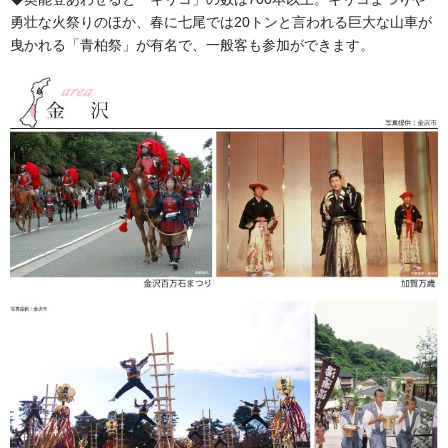
お問い合わせ
勇壮な火祭りのほか、春に七尾では20トンと言われる巨大な山車が
曳かれる「青柏祭」が有名で、一般客も参加ができます。
よもやま話
カテゴリー
よもやま話
前の記事
獅子の蚊帳（かや）について
2026/02/18
幕・のぼり
次の記事
玄関幕 各種ございます。
2026/05/14
法被・はっぴ・はんてん・印半纏