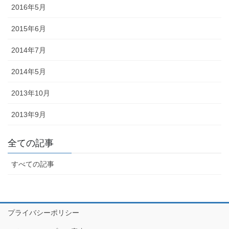
幕・のれん
2016年5月
2015年6月
祭りの際に神社仏閣に掲げる幕は
綿や絹製、ポリエステルのものな
2014年7月
どが揃っています。のれんは基本
的に別誂えです。本染めと昇華転
2014年5月
写方式で様々なサイズがありま
す。
2013年10月
2013年9月
全ての記事
ちょうちん
すべての記事
「手描・別誂提灯」は基本形のほ
かに、少し頭が大きい金沢型もあ
ります。丸いタイプや細長いタイ
プライバシーポリシー
プの提灯など、地域のお祭りや用