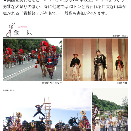
い合わせください。
勇壮な火祭りのほか、春に七尾では20トンと言われる巨大な山車が
伝統行事、お祭りで地域に笑顔を！！
曳かれる「青柏祭」が有名で、一般客も参加ができます。
076-237-8888
営業時間 10:00-18:00 〒920-0061金沢市問屋町2丁目85
(FAX076-237-7150)
人形の森佐は12月〜4月末まで土曜、日曜も営業。
お問い合わせ
よもやま話
カテゴリー
お知らせ
前の記事
祭関係のお問い合わせが増えて
きました。
2026/02/10
よもやま話
次の記事
祭りの脇役 日本手拭