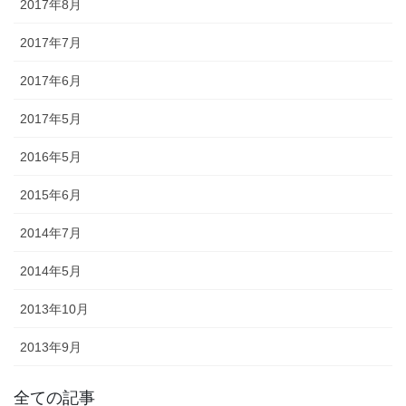
2017年8月
幕・のれん
2017年7月
祭りの際に神社仏閣に掲げる幕は
綿や絹製、ポリエステルのものな
2017年6月
どが揃っています。のれんは基本
2017年5月
的に別誂えです。本染めと昇華転
写方式で様々なサイズがありま
2016年5月
す。
2015年6月
2014年7月
2014年5月
ちょうちん
2013年10月
「手描・別誂提灯」は基本形のほ
2013年9月
かに、少し頭が大きい金沢型もあ
ります。丸いタイプや細長いタイ
プの提灯など、地域のお祭りや用
全ての記事