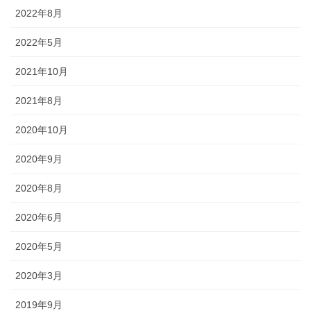
2022年8月
◆城下町・小松や大聖寺藩の影響を色濃く残す町衆文化の祭りが伝
わっています。小松の「お旅まつり」のほか、加賀温泉卿ならでは
2022年5月
の威勢のいい温泉地での伝統ある祭事が多く行われます。
2021年10月
2021年8月
森佐では、石川県はもとより、それぞれの地域のお祭りにあわせた半天・法被やお祭
り用品を数多く取り扱っております。お祭りの事はお気軽にご相談下さい。
2020年10月
出かけてみる石川のお祭り【必須ア
2020年9月
イテム】
2020年8月
2020年6月
オリジナル半纏・法被
2020年5月
オリジナルで製作する半纏を「別
誂半纏（べつあつらえはんて
2020年3月
ん）」といいます。その土地にあ
った色合いや絵柄、風合いが用意
2019年9月