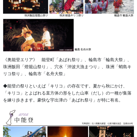
多く、今使用しているものを参考に染色加工屋さんが選定すると
思います。
インクジェットといった染色方法を活用している業者さんも多く
なってきましたが、綿100％の生地には使用できなくて綿に風合い
が似ている合繊の生地を使用します。デジタルの機械を使用する
ため入念なデーター（デザインレイアウト）が大切になります。
表面の着色になります。
《奥能登エリア》 能登町「あばれ祭り」、輪島市「輪島大祭」、
珠洲飯田「燈籠山祭り」、穴水「沖波大漁まつり」、珠洲「蛸島キ
多くの着色の技術が日進月歩で発達しているため、私も過去の知
リコ祭り」、輪島市「名舟大祭」
識でこれは出来ないと言わず染色加工屋さんに確認、相談する様
にしています。
◆能登の祭りといえば「キリコ」の存在です。夏から秋にかけ、
「キリコ」とよばれる直方体の形をした山車（だし）の一種が集落
を練り歩きます。豪快な宇出津の「あばれ祭り」が特に有名。
森景楽天市場店でお祭り用品多数販売中です！