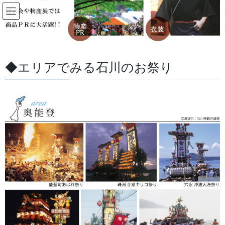
コ
ナ
ン
ビ
テ
ゲ
ン
ー
すべての記事
ツ
シ
に
ョ
◆エリアでみる石川のお祭り
移
ン
HOME
すべての記事
よもやま話
獅子の蚊帳（かや）について
動
に
移
動
2026/02/18
/ 最終更新日 :
2026/07/03
金沢・祭りの森佐
よもやま話
獅子の蚊帳（かや）について
地元の石川、富山では獅子舞をするときの胴の生地を「蚊帳」と
呼んでいますが、全国の地域で呼び名も違うと思います。「油
単」,「獅子舞幕」、「獅子舞胴幕」と呼ぶ地域も多いのではない
でしょうか？
素材は綿が多いと思いますが綿素材は薄手から厚手の物の種類も