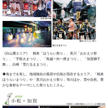
生地
足袋,腹掛・股引、手拭
お知らせ
2026年8月
2026年7月
《白山麓エリア》 鶴来「ほうらい祭り」、美川「おかえり祭
2026年6月
り」、「手取火まつり」、「鳥越一向一揆まつり」、「加賀獅子
舞」、白峰「雪だるままつり」
2026年5月
◆海までを有し、地域独自の風習や伝統が混在するエリア。「鶴来
2026年2月
ほうらいまつり」や「美川おかえり祭り」等のほか、雪や自然、豊
かな食材をテーマにした祭りもたくさん。
2025年7月
2025年6月