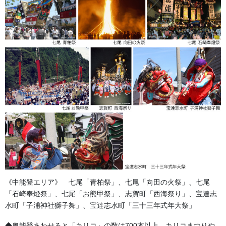
森景ヤフーショッピング店でお祭り用品多数販売中です！
《中能登エリア》 七尾「青柏祭」、七尾「向田の火祭」、七尾
「石崎奉燈祭」、七尾「お熊甲祭」、志賀町「西海祭り」、宝達志
金沢・祭りの森佐
水町「子浦神社獅子舞」、宝達志水町「三十三年式年大祭」
お祭り衣装・お祭り用品のご相談は金沢・森佐へお気軽にお問
◆奥能登あわせると「キリコ」の数は700本以上。キリコまつりや