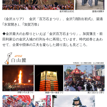
2026/05/09
《金沢エリア》 金沢「百万石まつり」、金沢｢消防出初式｣、湯涌
｢氷室開き｣、｢加賀万祭｣
法被・はっぴ・はんてん・印半纏
◆金沢最大のお祭りといえば「金沢百万石まつり」。加賀藩主・前
よもやま話
田利家公の金沢入城の行列を今に再現しています。時代絵巻とあわ
せて、企業や団体の工夫を凝らした踊り流しも見どころ。
お祭備品と豆知識
お祭用品・品目
獅子舞・衣裳・別仕立・小物
祭り前掛け・けんたい・胸当て
提灯 祭
幕・のぼり