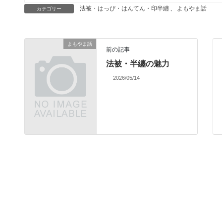
法被・はっぴ・はんてん・印半纏
、
よもやま話
カテゴリー
よもやま話
前の記事
法被・半纏の魅力
2026/05/14