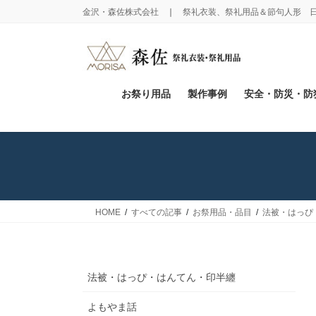
コ
ナ
金沢・森佐株式会社 ❘ 祭礼衣装、祭礼用品＆節句人形 
ン
ビ
テ
ゲ
ン
ー
ツ
シ
に
ョ
お祭り用品
製作事例
安全・防災・防
移
ン
動
に
移
動
HOME
すべての記事
お祭用品・品目
法被・はっぴ
法被・はっぴ・はんてん・印半纏
よもやま話