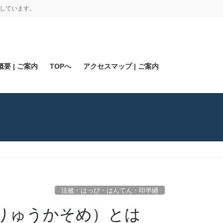
しています。
要 | ご案内
TOPへ
アクセスマップ | ご案内
法被・はっぴ・はんてん・印半纏
りゅうかそめ）とは