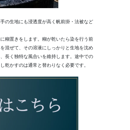
厚手の生地にも浸透度が高く帆前掛・法被など
ろに糊置きをします。糊が乾いたら染を行う前
剤を混ぜて、その溶液にしっかりと生地を沈め
み、長く独特な風合いを維持します。途中での
とし乾かすのは通常と替わりなく必要です。