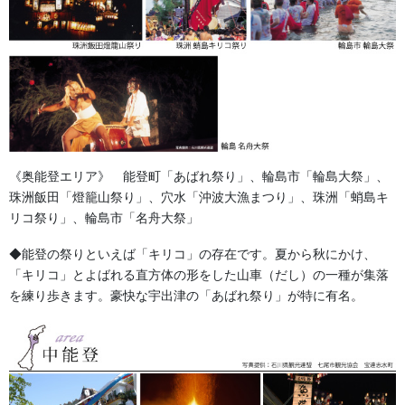
《奥能登エリア》 能登町「あばれ祭り」、輪島市「輪島大祭」、
珠洲飯田「燈籠山祭り」、穴水「沖波大漁まつり」、珠洲「蛸島キ
リコ祭り」、輪島市「名舟大祭」
◆能登の祭りといえば「キリコ」の存在です。夏から秋にかけ、
「キリコ」とよばれる直方体の形をした山車（だし）の一種が集落
を練り歩きます。豪快な宇出津の「あばれ祭り」が特に有名。