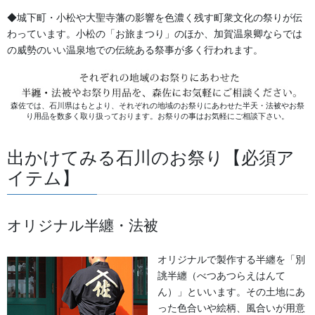
◆城下町・小松や大聖寺藩の影響を色濃く残す町衆文化の祭りが伝
生地
わっています。小松の「お旅まつり」のほか、加賀温泉卿ならでは
足袋,腹掛・股引、手拭
の威勢のいい温泉地での伝統ある祭事が多く行われます。
お知らせ
森佐では、石川県はもとより、それぞれの地域のお祭りにあわせた半天・法被やお祭
り用品を数多く取り扱っております。お祭りの事はお気軽にご相談下さい。
2026年8月
出かけてみる石川のお祭り【必須ア
2026年7月
イテム】
2026年6月
2026年5月
オリジナル半纏・法被
2026年2月
オリジナルで製作する半纏を「別
2025年7月
誂半纏（べつあつらえはんて
ん）」といいます。その土地にあ
2025年6月
った色合いや絵柄、風合いが用意