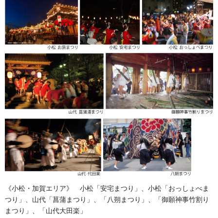
り 得物
2024/09/27
法被・はっぴ・はんてん・印半纏
よもやま話
お祭備品と豆知識
お祭用品・品目
獅子舞・衣裳・別仕立・小物
祭り前掛け・けんたい・胸当て
《小松・加賀エリア》 小松「安宅まつり」、小松「おっしょべま
提灯 祭
つり」、山代「菖蒲まつり」、「八朔まつり」、「御願神事竹割り
まつり」、「山代大田楽」
幕・のぼり