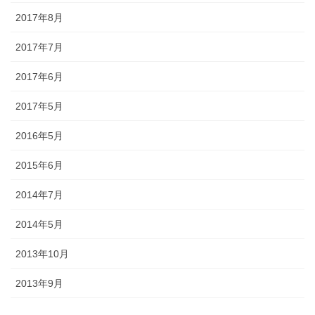
2017年8月
懸帯前（けんたいまえ）は、地域
2017年7月
独自な衣裳として継承されてお
り、各保存会、団体によりサイ
2017年6月
ズ・色・柄も独特な別誂え品で
す。納品まで一カ月程度必要で
2017年5月
す。
2016年5月
2015年6月
2014年7月
知ってる？石川のお祭りのしきたり!!
2014年5月
2013年10月
◆キリコとは？・・・・・キリコはお神輿（みこし）のような担ぎ
2013年9月
棒のついた巨大な燈籠（御神灯）で、江戸時代の文書にはすでにキ
リコの記録が残っています。能登のキリコは、天に近ければ近いほ