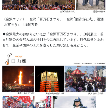
《金沢エリア》 金沢「百万石まつり」、金沢｢消防出初式｣、湯涌
｢氷室開き｣、｢加賀万祭｣
◆金沢最大のお祭りといえば「金沢百万石まつり」。加賀藩主・前
田利家公の金沢入城の行列を今に再現しています。時代絵巻とあわ
せて、企業や団体の工夫を凝らした踊り流しも見どころ。
金沢・祭りの森佐
お祭り衣装・お祭り用品のご相談は金沢・森佐へお気軽にお問
い合わせください。