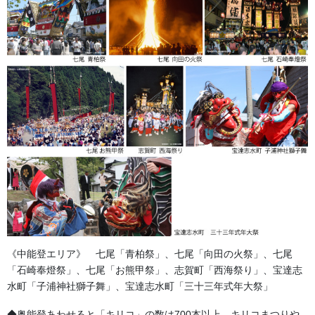
提灯の紋や柄を特別に入れることもできます。
《中能登エリア》 七尾「青柏祭」、七尾「向田の火祭」、七尾
「石崎奉燈祭」、七尾「お熊甲祭」、志賀町「西海祭り」、宝達志
水町「子浦神社獅子舞」、宝達志水町「三十三年式年大祭」
◆奥能登あわせると「キリコ」の数は700本以上。キリコまつりや