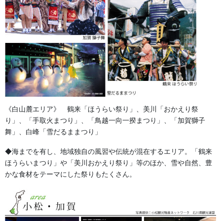
伝統行事、お祭りで地域に笑顔を！！
076-237-8888
営業時間 10:00-18:00 〒920-0061金沢市問屋町2丁目85
(FAX076-237-7150)
人形の森佐は12月〜4月末まで土曜、日曜も営業。
お問い合わせ
提灯 祭
カテゴリー
《白山麓エリア》 鶴来「ほうらい祭り」、美川「おかえり祭
り」、「手取火まつり」、「鳥越一向一揆まつり」、「加賀獅子
生地
前の記事
舞」、白峰「雪だるままつり」
棒振り衣裳生地
◆海までを有し、地域独自の風習や伝統が混在するエリア。「鶴来
2024/06/11
ほうらいまつり」や「美川おかえり祭り」等のほか、雪や自然、豊
かな食材をテーマにした祭りもたくさん。
お祭備品と豆知識
次の記事
乳切木（ちきりき）加賀棒振