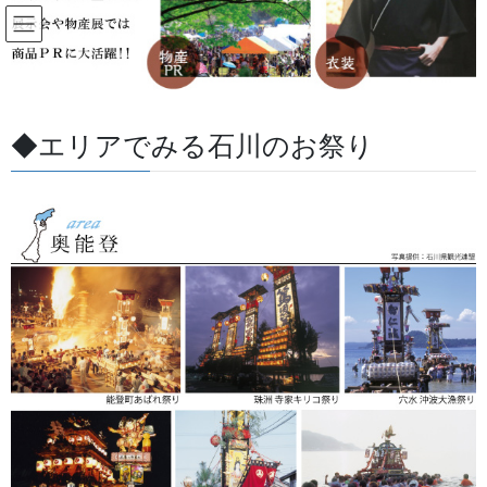
コ
ナ
ン
ビ
テ
ゲ
ン
ー
すべての記事
ツ
シ
に
ョ
◆エリアでみる石川のお祭り
移
ン
HOME
すべての記事
お祭用品・品目
提灯 祭
動
に
提灯 の特別紋書き入れ
移
動
2024/06/11
/ 最終更新日 :
2026/07/13
金沢・祭りの森佐
提灯 祭
提灯 の特別紋書き入れ