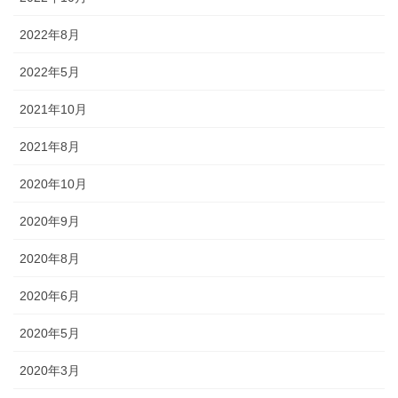
幕・のれん
2022年8月
祭りの際に神社仏閣に掲げる幕は
2022年5月
綿や絹製、ポリエステルのものな
どが揃っています。のれんは基本
2021年10月
的に別誂えです。本染めと昇華転
写方式で様々なサイズがありま
2021年8月
す。
2020年10月
2020年9月
2020年8月
ちょうちん
2020年6月
「手描・別誂提灯」は基本形のほ
2020年5月
かに、少し頭が大きい金沢型もあ
ります。丸いタイプや細長いタイ
2020年3月
プの提灯など、地域のお祭りや用