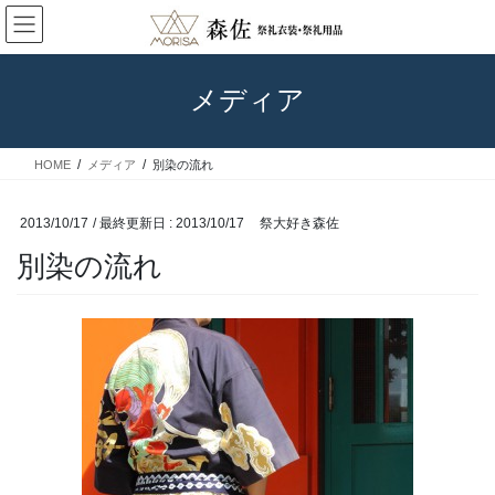
コ
ナ
も数多くいただいております。場を盛り上げ、効果的な宣伝ツール
ン
ビ
としてご活用下さい。
テ
ゲ
ン
ー
メディア
ツ
シ
に
ョ
移
ン
HOME
メディア
別染の流れ
動
に
移
動
2013/10/17
/ 最終更新日 :
2013/10/17
祭大好き森佐
別染の流れ
◆エリアでみる石川のお祭り