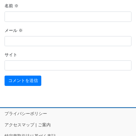
リコ祭り」、輪島市「名舟大祭」
名前
※
◆能登の祭りといえば「キリコ」の存在です。夏から秋にかけ、
「キリコ」とよばれる直方体の形をした山車（だし）の一種が集落
メール
※
を練り歩きます。豪快な宇出津の「あばれ祭り」が特に有名。
サイト
プライバシーポリシー
アクセスマップ | ご案内
特定商取引法に基づく表記