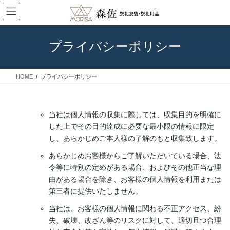
コ
ナ
ン
ビ
テ
ゲ
ン
ー
プライバシーポリシー
ツ
シ
に
ョ
◆エリアでみる石川のお祭り
移
ン
HOME
プライバシーポリシー
動
に
移
動
当社は個人情報の収集に際しては、収集目的を明確に
した上でその目的達成に必要な最小限の情報に限定
し、あらかじめご本人様の了解のもと収集致します。
あらかじめお客様からご了解いただいている場合、法
令等に特別の定めがある場合、およびその他正当な理
由がある場合を除き、お客様の個人情報を利用または
第三者に提供いたしません。
当社は、お客様の個人情報に関わる不正アクセス、紛
失、破壊、改ざん等のリスクに対して、適切且つ合理