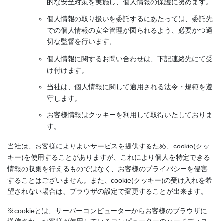
的な安全対策を実施し、個人情報の保護に努めます。
個人情報の取り扱いを委託するにあたっては、委託先
での個人情報の安全管理が図られるよう、必要かつ適
切な監督を行います。
個人情報に関するお問い合わせは、下記連絡先にて受
け付けます。
当社は、個人情報に関して適用される法令・規範を遵
《奥能登エリア》 能登町「あばれ祭り」、輪島市「輪島大祭」、
守します。
珠洲飯田「燈籠山祭り」、穴水「沖波大漁まつり」、珠洲「蛸島キ
お客様情報はクッキーを利用して取得いたしておりま
リコ祭り」、輪島市「名舟大祭」
す。
◆能登の祭りといえば「キリコ」の存在です。夏から秋にかけ、
当社は、お客様によりよいサービスを提供するため、cookie(クッ
「キリコ」とよばれる直方体の形をした山車（だし）の一種が集落
キー)を使用することがありますが、これにより個人を特定できる
を練り歩きます。豪快な宇出津の「あばれ祭り」が特に有名。
情報の収集を行えるものではなく、お客様のプライバシーを侵害
することはございません。また、cookie(クッキー)の受け入れを希
望されない場合は、ブラウザの設定で変更することが出来ます。
※cookieとは、サーバーコンピューターからお客様のブラウザに
送信され、お客様が使用しているコンピューターのハードディス