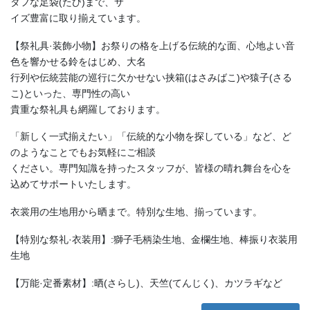
タフな足袋(たび)まで、サ
イズ豊富に取り揃えています。
【祭礼具·装飾小物】お祭りの格を上げる伝統的な面、心地よい音
色を響かせる鈴をはじめ、大名
行列や伝統芸能の巡行に欠かせない挟箱(はさみばこ)や猿子(さる
こ)といった、専門性の高い
貴重な祭礼具も網羅しております。
「新しく一式揃えたい」「伝統的な小物を探している」など、ど
のようなことでもお気軽にご相談
ください。専門知識を持ったスタッフが、皆様の晴れ舞台を心を
込めてサポートいたします。
衣裳用の生地用から晒まで。特別な生地、揃っています。
【特別な祭礼·衣装用】:獅子毛柄染生地、金欄生地、棒振り衣装用
生地
【万能·定番素材】:晒(さらし)、天竺(てんじく)、カツラギなど