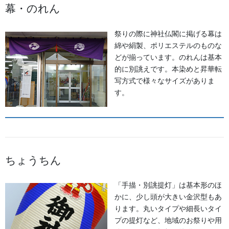
幕・のれん
し、町の誇りである紋章や縁起物の意匠を鮮やかに描き出しま
す。
祭りの際に神社仏閣に掲げる幕は
森佐では、全国各地の意匠やご要望に合わせ、完全オーダーメイ
綿や絹製、ポリエステルのものな
ドを中心に至高の一本を仕立てております。
どが揃っています。のれんは基本
的に別誂えです。本染めと昇華転
遠目からでも一目でわかる立体的な美しさと、激しい祭りに耐え
写方式で様々なサイズがありま
うる頑丈さを兼ね備えた一本は、まさに祭りの花形にふさわしい
す。
逸品。新規制作から、代々受け継がれてきた大切な懸帯の復元・
修理まで、お気軽にご相談ください。
詳しくはこちら
ちょうちん
棒振り獅子舞衣装
「手描・別誂提灯」は基本形のほ
かに、少し頭が大きい金沢型もあ
ります。丸いタイプや細長いタイ
プの提灯など、地域のお祭りや用