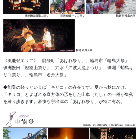
金沢の伝統文化である加賀獅子舞をはじめとした、祭礼
行事のあらゆる用品を取り扱う専門店です。 一般的な
法被や衣装はもちろん、獅子舞に欠かせない「獅子のか
や（蚊帳）」や、お祭りに用いる「目録」など、専門知
識を要する品々も網羅。
《奥能登エリア》 能登町「あばれ祭り」、輪島市「輪島大祭」、
珠洲飯田「燈籠山祭り」、穴水「沖波大漁まつり」、珠洲「蛸島キ
「どこに頼めばいいかわからない」「伝統的な形式を正
リコ祭り」、輪島市「名舟大祭」
しく守りたい」 そんな保存会や地域の皆さまのご要望
に、お祭りに真摯に向き合ってきた歴史と実績でお応え
◆能登の祭りといえば「キリコ」の存在です。夏から秋にかけ、
します。
「キリコ」とよばれる直方体の形をした山車（だし）の一種が集落
を練り歩きます。豪快な宇出津の「あばれ祭り」が特に有名。