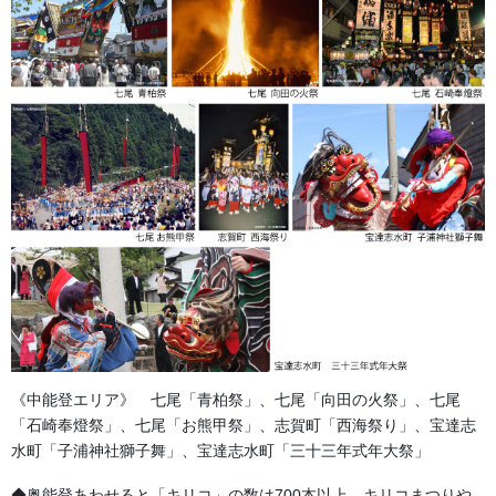
石川県金沢市で、加賀獅子舞や法被などの祭礼衣装を専
門に手がけてきた「森佐」。その確かな品質と専門知識
は、今や金沢の地を飛び出し、全国各地の保存会や祭事
団体様から数多くのオーダーをいただくまでになりまし
た。
《中能登エリア》 七尾「青柏祭」、七尾「向田の火祭」、七尾
「石崎奉燈祭」、七尾「お熊甲祭」、志賀町「西海祭り」、宝達志
遠方のお客様もご安心ください。長年の実績をもとに、
水町「子浦神社獅子舞」、宝達志水町「三十三年式年大祭」
お電話やメールで細やかに打ち合わせを行い、理想の一
着・一品をお届けします。
◆奥能登あわせると「キリコ」の数は700本以上。キリコまつりや