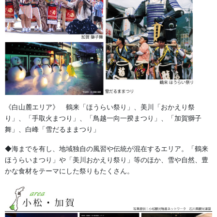
【デザインの提案】
：伝統的な柄から、チームの個性が光る
モダンなデザインまで幅広く対応。
【予算に合わせたご提案】
：限られた予算内で最大限良いも
のを作りたい…そんなご相談も大歓迎です。
「初めて作るから何をすればいいかわからない」という方もご安
心ください。私たちが丁寧にお話を伺い、素材、デザイン、ご予
算のすべてにおいて納得のいくプランを一緒に作り上げていきま
す。
《白山麓エリア》 鶴来「ほうらい祭り」、美川「おかえり祭
り」、「手取火まつり」、「鳥越一向一揆まつり」、「加賀獅子
詳しくはこちら
舞」、白峰「雪だるままつり」
◆海までを有し、地域独自の風習や伝統が混在するエリア。「鶴来
ほうらいまつり」や「美川おかえり祭り」等のほか、雪や自然、豊
かな食材をテーマにした祭りもたくさん。