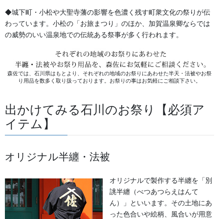
【おすすめ用途】
：町内会の夏祭り、子供会の神輿担ぎ、地
◆城下町・小松や大聖寺藩の影響を色濃く残す町衆文化の祭りが伝
域イベント、学芸会など
わっています。小松の「お旅まつり」のほか、加賀温泉卿ならでは
【選べるデザイン】
：賑やかな市松柄、ダイナミックな波
の威勢のいい温泉地での伝統ある祭事が多く行われます。
柄、粋な吉原つなぎ柄
【カスタム対応】
：襟文字の変更OK！団体名や地域名を入
れられます
森佐では、石川県はもとより、それぞれの地域のお祭りにあわせた半天・法被やお祭
り用品を数多く取り扱っております。お祭りの事はお気軽にご相談下さい。
襟元に独自の文字を入れるだけで、一気に本格的なオリジナル法
被に早変わり。まずはお気軽にお問い合わせください！
出かけてみる石川のお祭り【必須ア
イテム】
詳しくはこちら
オリジナル半纏・法被
お祭り前掛け
オリジナルで製作する半纏を「別
誂半纏（べつあつらえはんて
ん）」といいます。その土地にあ
った色合いや絵柄、風合いが用意