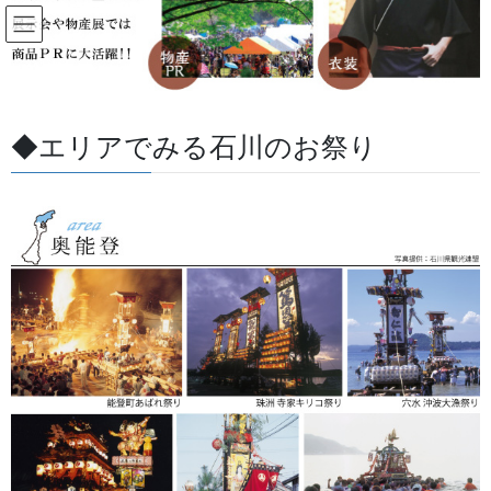
コ
ナ
ン
ビ
テ
ゲ
ン
ー
お祭り用品
ツ
シ
に
ョ
◆エリアでみる石川のお祭り
移
ン
HOME
お祭り用品
動
に
移
動