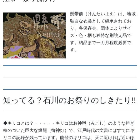
懸帯前（けんたいまえ）は、地域
激しい立ち回りを支える襦袢や袴から、視線を集める胸当て、そ
独自な衣裳として継承されてお
して細部をキリリと引き締める脚
り、各保存会、団体によりサイ
絆や手甲まで。森佐では、棒振り衣装に欠かせない各体パーツの
ズ・色・柄も独特な別誂え品で
完全オーダーを承っております。
す。納品まで一カ月程度必要で
す。
美しいシルエットと抜群の動きやすさを両立し、町の誇りである
紋章を鮮やかに施した、まさに
「我が町だけの一着」をお届けいたします。
頭からつま先まで、棒振り衣装ならすべて揃えることができま
す。
知ってる？石川のお祭りのしきたり!!
地域独自のアイテムも、どうぞお気軽に森佐へお気軽にご相談く
ださい。
詳しくはこちら
◆キリコとは？・・・・・キリコはお神輿（みこし）のような担ぎ
棒のついた巨大な燈籠（御神灯）で、江戸時代の文書にはすでにキ
リコの記録が残っています。能登のキリコは、天に近ければ近いほ