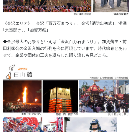
《金沢エリア》 金沢「百万石まつり」、金沢｢消防出初式｣、湯涌
｢氷室開き｣、｢加賀万祭｣
◆金沢最大のお祭りといえば「金沢百万石まつり」。加賀藩主・前
田利家公の金沢入城の行列を今に再現しています。時代絵巻とあわ
せて、企業や団体の工夫を凝らした踊り流しも見どころ。
別誂法被
森佐では、お祭りや町内会、各種イベントに欠かせない「オリジ
ナルはっぴ」の製作に力を入れています。 お客様が描く「理想の
仕上がり」はもちろん、「ご予算や活用シーン」といった実情に
も細やかに耳を傾け、最適な一着をご提案いたします。
【素材のこだわり】
：本格的な祭り用から、扱いやすいイベ
ント用まで、最適な生地をご提案します。