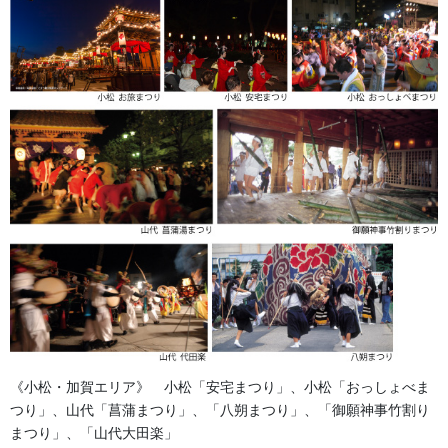
子供会おすすめ法被
「わっしょい！」の掛け声がもっと元気に！ 市松模様や波柄な
ど、お祭り気分を最高に盛り上げる賑やかな法被をご用意しまし
た。みんなでお揃いの法被を着れば、子供たちの笑顔もさらに輝
きます。
襟の文字は自由に変更できるため、「〇〇小学校子供会」「〇〇
町青年部」といったカスタマイズも自由自在！地域みんなが一つ
《小松・加賀エリア》 小松「安宅まつり」、小松「おっしょべま
になれる、特別な一着をお届けします。
つり」、山代「菖蒲まつり」、「八朔まつり」、「御願神事竹割り
まつり」、「山代大田楽」