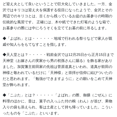
ど迎え火として良いということで巨大化していきました。一方、金
幕・のぼり
沢ではキリコは迎え火を保護する役目になったようで、金沢とその
周辺でのキリコとは、古くから残っているお盆のお墓参りの時期の
伝統的な風習です。 正確には、木や紙でできた灯篭のような箱で、
お墓参りの際には中にろうそくを立ててお墓の前に吊るします。
◆「よばれ」とは・・・・・・地域で行われる祭りなどで家人が親
戚や知人らをもてなすことを指します。
◆天人堂とは？・・・・・戦前金沢では12月25日から正月15日まで
天神堂（お嫁さんの実家から男の初孫さんに賜る）を飾る家があり
ました。加賀藩主前田家の先祖は菅原道真といわれ、道真が前田の
神社の拝殿はもちろん、お祭りの日に神様をお迎えするご一般家
神様と敬われているだけに「天神様」と崇拝が信仰に結びついたの
庭の玄関口を格調高く彩る玄関
だと思われます。「勉強ができますように」との願いをこめて天神
幕です。
堂が飾られます。
森佐では、設置場所の幅に合わせた完全オーダーメイドを承って
◆「こぶた」とは？・・・・・「よばれ」の際、御膳（ごぜん）に
おります。風雨に強い頑丈な生
料理のほかに、昔は、菓子の入っふた付の椀（わん）が並び、果物
地を使用し、職人の手で美しい家紋や文字(お名前·奉納年月日な
入りの袋も添えられ、客は土産として持ち帰っていました。こうい
ど)を染め上げます。
ったものを「こぶた」といいます。