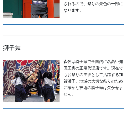
されるので、祭りの景色の一部に
なります。
獅子舞
森佐は獅子頭で全国的に名高い知
田工房の正規代理店です。現在で
もお祭りの主役として活躍する加
賀獅子。地域の大切な祭りのため
に確かな技術の獅子頭は欠かせま
せん。
法被の上から腰元を力強く引き締める、祭り人のための「懸帯
（前掛け）」。
森佐が誇る至高の刺繍技術と、選び抜かれた堅牢な生地を使用