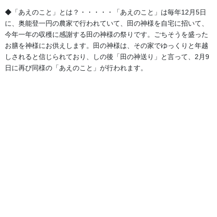
新規のご注文はもちろん、古くなった幕をお持ち込みいただいて
◆「あえのこと」とは？・・・・・「あえのこと」は毎年12月5日
の「復元新調」も大歓迎です。
に、奥能登一円の農家で行われていて、田の神様を自宅に招いて、
まずはお気軽にご相談ください!
今年一年の収穫に感謝する田の神様の祭りです。ごちそうを盛った
お膳を神様にお供えします。田の神様は、その家でゆっくりと年越
詳しくはこちら
しされると信じられており、しの後「田の神送り」と言って、2月9
日に再び同様の「あえのこと」が行われます。
提灯