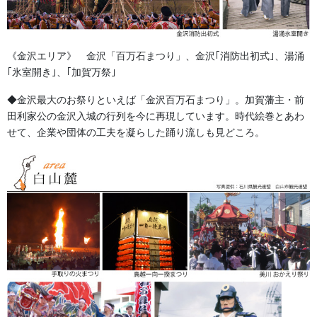
獅子舞・衣裳・別仕立・小物
祭り前掛け・けんたい・胸当て
《金沢エリア》 金沢「百万石まつり」、金沢｢消防出初式｣、湯涌
提灯 祭
｢氷室開き｣、｢加賀万祭｣
幕・のぼり
◆金沢最大のお祭りといえば「金沢百万石まつり」。加賀藩主・前
田利家公の金沢入城の行列を今に再現しています。時代絵巻とあわ
生地
せて、企業や団体の工夫を凝らした踊り流しも見どころ。
足袋,腹掛・股引、手拭
お知らせ
2026年8月
2026年7月
2026年6月
2026年5月