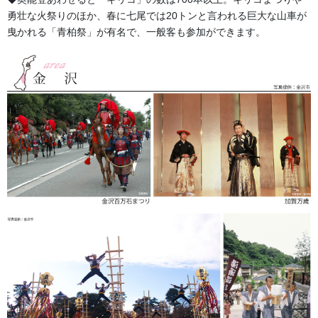
幕・のぼり
前の記事
勇壮な火祭りのほか、春に七尾では20トンと言われる巨大な山車が
房(ふさ) 揚巻房
曳かれる「青柏祭」が有名で、一般客も参加ができます。
2018/08/02
幕・のぼり
次の記事
のぼり用おもし 猿子
2018/08/02
法被・はっぴ・はんてん・印半纏
よもやま話
お祭備品と豆知識
お祭用品・品目