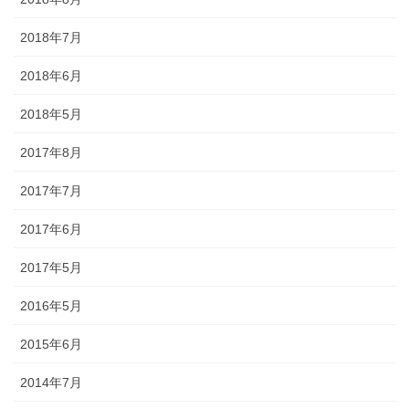
されるので、祭りの景色の一部に
なります。
2018年7月
2018年6月
2018年5月
獅子舞
2017年8月
2017年7月
森佐は獅子頭で全国的に名高い知
田工房の正規代理店です。現在で
2017年6月
もお祭りの主役として活躍する加
賀獅子。地域の大切な祭りのため
2017年5月
に確かな技術の獅子頭は欠かせま
せん。
2016年5月
2015年6月
2014年7月