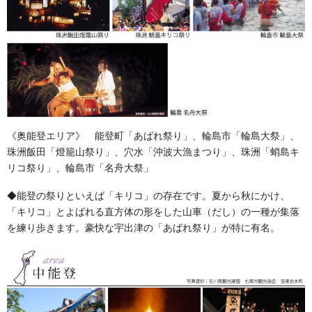
紅白幕や祭やぐら・太鼓山車などに重宝されています。太さで価
格6ｍｍ・10ｍｍ・12ｍｍがあります。販売は１ｍより可能です。
《奥能登エリア》 能登町「あばれ祭り」、輪島市「輪島大祭」、
珠洲飯田「燈籠山祭り」、穴水「沖波大漁まつり」、珠洲「蛸島キ
リコ祭り」、輪島市「名舟大祭」
◆能登の祭りといえば「キリコ」の存在です。夏から秋にかけ、
「キリコ」とよばれる直方体の形をした山車（だし）の一種が集落
を練り歩きます。豪快な宇出津の「あばれ祭り」が特に有名。