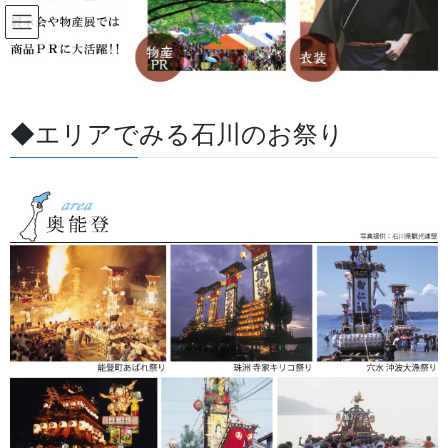
コ
ナ
ン
ビ
テ
ゲ
ン
ー
すべての記事
ツ
シ
に
ョ
◆エリアでみる石川のお祭り
移
ン
HOME
すべての記事
お祭用品・品目
幕・のぼり
紅白のロープ
動
に
移
動
2018/08/02
/ 最終更新日 :
2026/05/27
金沢・祭りの森佐
幕・のぼり
紅白のロープ