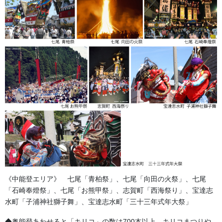
金沢・祭りの森佐
お祭り衣装・お祭り用品のご相談は金沢・森佐へお気軽にお問
い合わせください。
伝統行事、お祭りで地域に笑顔を！！
076-237-8888
営業時間 10:00-18:00 〒920-0061金沢市問屋町2丁目85
(FAX076-237-7150)
人形の森佐は12月〜4月末まで土曜、日曜も営業。
お問い合わせ
《中能登エリア》 七尾「青柏祭」、七尾「向田の火祭」、七尾
「石崎奉燈祭」、七尾「お熊甲祭」、志賀町「西海祭り」、宝達志
幕・のぼり
、
生地
カテゴリー
水町「子浦神社獅子舞」、宝達志水町「三十三年式年大祭」
◆奥能登あわせると「キリコ」の数は700本以上。キリコまつりや