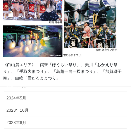
2026年2月
2025年7月
2025年6月
2025年5月
2024年11月
《白山麓エリア》 鶴来「ほうらい祭り」、美川「おかえり祭
り」、「手取火まつり」、「鳥越一向一揆まつり」、「加賀獅子
2024年9月
舞」、白峰「雪だるままつり」
2024年6月
◆海までを有し、地域独自の風習や伝統が混在するエリア。「鶴来
ほうらいまつり」や「美川おかえり祭り」等のほか、雪や自然、豊
2024年5月
かな食材をテーマにした祭りもたくさん。
2023年10月
2023年8月