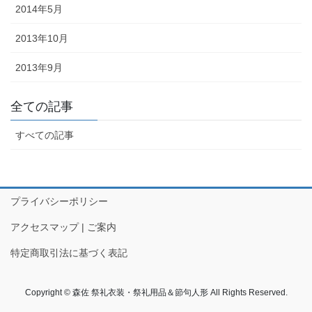
2014年5月
幕・のれん
2013年10月
祭りの際に神社仏閣に掲げる幕は
綿や絹製、ポリエステルのものな
2013年9月
どが揃っています。のれんは基本
的に別誂えです。本染めと昇華転
全ての記事
写方式で様々なサイズがありま
す。
すべての記事
プライバシーポリシー
ちょうちん
アクセスマップ | ご案内
「手描・別誂提灯」は基本形のほ
特定商取引法に基づく表記
かに、少し頭が大きい金沢型もあ
ります。丸いタイプや細長いタイ
Copyright © 森佐 祭礼衣装・祭礼用品＆節句人形 All Rights Reserved.
プの提灯など、地域のお祭りや用