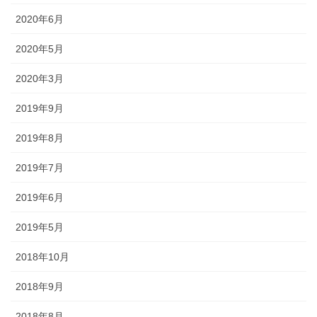
◆城下町・小松や大聖寺藩の影響を色濃く残す町衆文化の祭りが伝
2020年6月
わっています。小松の「お旅まつり」のほか、加賀温泉卿ならでは
2020年5月
の威勢のいい温泉地での伝統ある祭事が多く行われます。
2020年3月
森佐では、石川県はもとより、それぞれの地域のお祭りにあわせた半天・法被やお祭
2019年9月
り用品を数多く取り扱っております。お祭りの事はお気軽にご相談下さい。
2019年8月
出かけてみる石川のお祭り【必須ア
2019年7月
イテム】
2019年6月
オリジナル半纏・法被
2019年5月
2018年10月
オリジナルで製作する半纏を「別
誂半纏（べつあつらえはんて
2018年9月
ん）」といいます。その土地にあ
った色合いや絵柄、風合いが用意
2018年8月