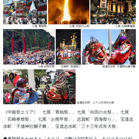
「町会合併等により名称が変わり付替えたい。」
「一枚だけ特別な名称を加えたい。 「頭」・「総世話人」・等
の名称」
そのような、ご希望にお応えします。
条件 黒衿に染抜き、白のみ。
版代 10,000円(税別)～ ×１
加工代 ８５００円(税別)～ ×枚数 (取り外し、取り付け代で
《中能登エリア》 七尾「青柏祭」、七尾「向田の火祭」、七尾
す。)
「石崎奉燈祭」、七尾「お熊甲祭」、志賀町「西海祭り」、宝達志
水町「子浦神社獅子舞」、宝達志水町「三十三年式年大祭」
納期はその都度の打合せ。約3～4週間です。
◆奥能登あわせると「キリコ」の数は700本以上。キリコまつりや