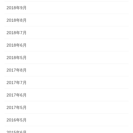
2018年9月
懸帯前（けんたいまえ）は、地域
独自な衣裳として継承されてお
2018年8月
り、各保存会、団体によりサイ
2018年7月
ズ・色・柄も独特な別誂え品で
す。納品まで一カ月程度必要で
2018年6月
す。
2018年5月
2017年8月
2017年7月
知ってる？石川のお祭りのしきたり!!
2017年6月
2017年5月
◆キリコとは？・・・・・キリコはお神輿（みこし）のような担ぎ
2016年5月
棒のついた巨大な燈籠（御神灯）で、江戸時代の文書にはすでにキ
リコの記録が残っています。能登のキリコは、天に近ければ近いほ
2015年6月