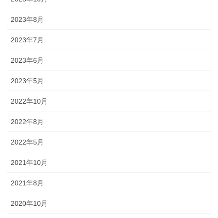
幕・のれん
2023年8月
祭りの際に神社仏閣に掲げる幕は
2023年7月
綿や絹製、ポリエステルのものな
どが揃っています。のれんは基本
2023年6月
的に別誂えです。本染めと昇華転
写方式で様々なサイズがありま
2023年5月
す。
2022年10月
2022年8月
2022年5月
ちょうちん
2021年10月
「手描・別誂提灯」は基本形のほ
2021年8月
かに、少し頭が大きい金沢型もあ
ります。丸いタイプや細長いタイ
2020年10月
プの提灯など、地域のお祭りや用