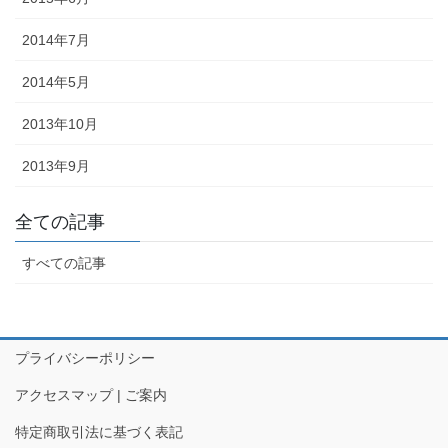
ど迎え火として良いということで巨大化していきました。一方、金
沢ではキリコは迎え火を保護する役目になったようで、金沢とその
2014年7月
周辺でのキリコとは、古くから残っているお盆のお墓参りの時期の
2014年5月
伝統的な風習です。 正確には、木や紙でできた灯篭のような箱で、
お墓参りの際には中にろうそくを立ててお墓の前に吊るします。
2013年10月
◆「よばれ」とは・・・・・・地域で行われる祭りなどで家人が親
2013年9月
戚や知人らをもてなすことを指します。
◆天人堂とは？・・・・・戦前金沢では12月25日から正月15日まで
全ての記事
天神堂（お嫁さんの実家から男の初孫さんに賜る）を飾る家があり
ました。加賀藩主前田家の先祖は菅原道真といわれ、道真が前田の
すべての記事
神様と敬われているだけに「天神様」と崇拝が信仰に結びついたの
だと思われます。「勉強ができますように」との願いをこめて天神
堂が飾られます。
プライバシーポリシー
◆「こぶた」とは？・・・・・「よばれ」の際、御膳（ごぜん）に
料理のほかに、昔は、菓子の入っふた付の椀（わん）が並び、果物
アクセスマップ | ご案内
入りの袋も添えられ、客は土産として持ち帰っていました。こうい
特定商取引法に基づく表記
ったものを「こぶた」といいます。