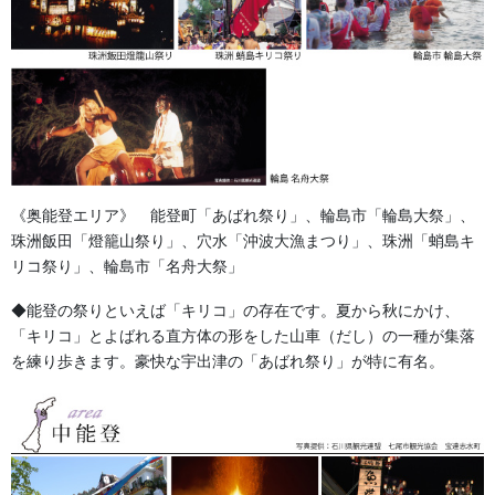
現在使用しているお祭りの法被・ハンテン・半纏の染印入り衿を
《奥能登エリア》 能登町「あばれ祭り」、輪島市「輪島大祭」、
取り替えます。
珠洲飯田「燈籠山祭り」、穴水「沖波大漁まつり」、珠洲「蛸島キ
リコ祭り」、輪島市「名舟大祭」
◆能登の祭りといえば「キリコ」の存在です。夏から秋にかけ、
「キリコ」とよばれる直方体の形をした山車（だし）の一種が集落
を練り歩きます。豪快な宇出津の「あばれ祭り」が特に有名。