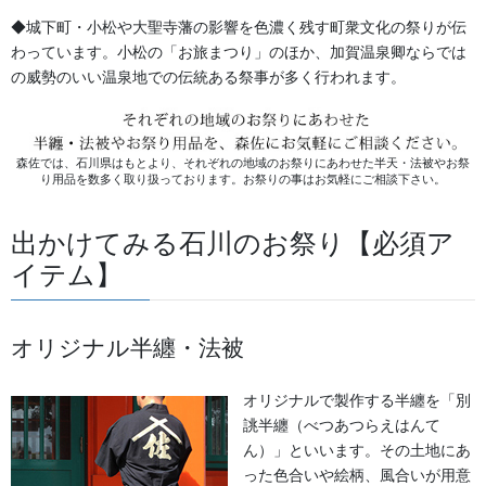
◆城下町・小松や大聖寺藩の影響を色濃く残す町衆文化の祭りが伝
獅子舞・衣裳・別仕立・小物
わっています。小松の「お旅まつり」のほか、加賀温泉卿ならでは
の威勢のいい温泉地での伝統ある祭事が多く行われます。
お祭用品・品目
祭り前掛け・けんたい・胸当て
森佐では、石川県はもとより、それぞれの地域のお祭りにあわせた半天・法被やお祭
提灯 祭
り用品を数多く取り扱っております。お祭りの事はお気軽にご相談下さい。
幕・のぼり
出かけてみる石川のお祭り【必須ア
生地
イテム】
足袋,腹掛・股引、手拭
オリジナル半纏・法被
お知らせ
オリジナルで製作する半纏を「別
2026年8月
誂半纏（べつあつらえはんて
ん）」といいます。その土地にあ
2026年7月
った色合いや絵柄、風合いが用意