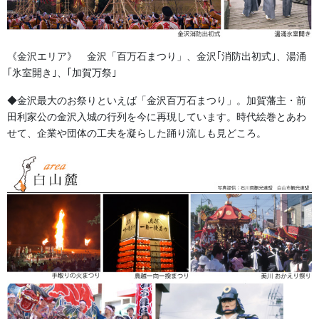
オリジナル法被作成について詳しくはこちらから！
《金沢エリア》 金沢「百万石まつり」、金沢｢消防出初式｣、湯涌
｢氷室開き｣、｢加賀万祭｣
◆金沢最大のお祭りといえば「金沢百万石まつり」。加賀藩主・前
田利家公の金沢入城の行列を今に再現しています。時代絵巻とあわ
森景楽天市場店でお祭り用品多数販売中!!
せて、企業や団体の工夫を凝らした踊り流しも見どころ。
森景ヤフーショッピング店でお祭り用品多数販売中!!