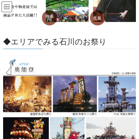
コ
ナ
ン
ビ
テ
ゲ
ン
ー
すべての記事
ツ
シ
に
ョ
◆エリアでみる石川のお祭り
移
ン
HOME
すべての記事
お祭用品・品目
法被・はっぴ・はんてん・印半纏
動
に
お手持ちの法被・ハンテンの染衿替えを一枚から新調できます。
移
動
2024/11/13
/ 最終更新日 :
2026/07/13
金沢・祭りの森佐
法被・はっぴ・はんてん・印半纏
お手持ちの法被・ハンテンの染衿
替えを一枚から新調できます。