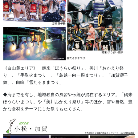
金沢・祭りの森佐
お祭り衣装・お祭り用品のご相談は金沢・森佐へお気軽にお問
い合わせください。
伝統行事、お祭りで地域に笑顔を！！
076-237-8888
《白山麓エリア》 鶴来「ほうらい祭り」、美川「おかえり祭
営業時間 10:00-18:00 〒920-0061金沢市問屋町2丁目85
り」、「手取火まつり」、「鳥越一向一揆まつり」、「加賀獅子
(FAX076-237-7150)
舞」、白峰「雪だるままつり」
人形の森佐は12月〜4月末まで土曜、日曜も営業。
お問い合わせ
◆海までを有し、地域独自の風習や伝統が混在するエリア。「鶴来
ほうらいまつり」や「美川おかえり祭り」等のほか、雪や自然、豊
法被・はっぴ・はんてん・印半纏
かな食材をテーマにした祭りもたくさん。
カテゴリー
お祭備品と豆知識
前の記事