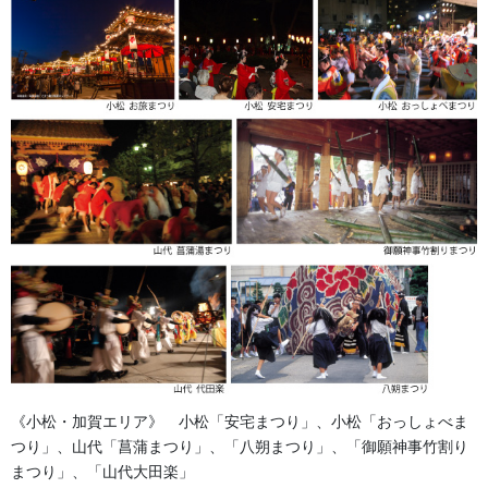
乳切木（ちきりき）加賀棒振
り 得物
2024/09/27
獅子舞・衣裳・別仕立・小物
次の記事
なぎなた、丸棒、太刀、三つ
剣、 棒振り用
2025/05/19
よもやま話
《小松・加賀エリア》 小松「安宅まつり」、小松「おっしょべま
法被・はっぴ・はんてん・印半纏
つり」、山代「菖蒲まつり」、「八朔まつり」、「御願神事竹割り
まつり」、「山代大田楽」
お祭備品と豆知識