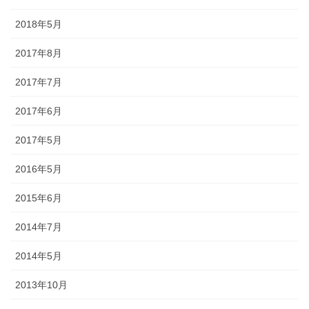
2018年5月
懸帯前（けんたいまえ）は、地域
独自な衣裳として継承されてお
2017年8月
り、各保存会、団体によりサイ
ズ・色・柄も独特な別誂え品で
2017年7月
す。納品まで一カ月程度必要で
す。
2017年6月
2017年5月
2016年5月
2015年6月
知ってる？石川のお祭りのしきたり!!
2014年7月
2014年5月
◆キリコとは？・・・・・キリコはお神輿（みこし）のような担ぎ
2013年10月
棒のついた巨大な燈籠（御神灯）で、江戸時代の文書にはすでにキ
リコの記録が残っています。能登のキリコは、天に近ければ近いほ