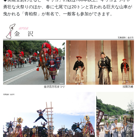
価格
勇壮な火祭りのほか、春に七尾では20トンと言われる巨大な山車が
左右を合わせて六文字まで4,500円(税別)、一文字追加ごとに500
曳かれる「青柏祭」が有名で、一般客も参加ができます。
円(税別)となります。 写真は9文字で6,000円(税別)です。
納期
約7日前後
書体
勘亭流・楷書体 (写真向って左 勘亭流、 向って右 楷書体)
ご注意してください。
衿が無地の商品に限ります。