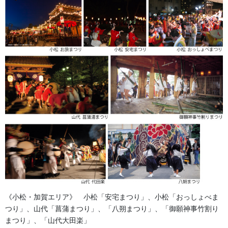
お祭備品と豆知識
次の記事
お祭りの熱さに魅せられて。
2018/06/20
よもやま話
法被・はっぴ・はんてん・印半纏
お祭備品と豆知識
お祭用品・品目
獅子舞・衣裳・別仕立・小物
《小松・加賀エリア》 小松「安宅まつり」、小松「おっしょべま
祭り前掛け・けんたい・胸当て
つり」、山代「菖蒲まつり」、「八朔まつり」、「御願神事竹割り
まつり」、「山代大田楽」
提灯 祭