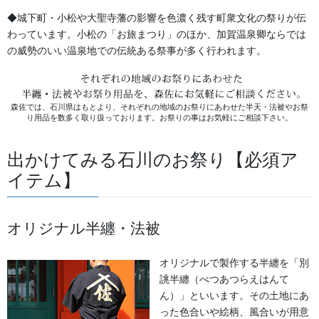
◆城下町・小松や大聖寺藩の影響を色濃く残す町衆文化の祭りが伝
幕・のぼり
わっています。小松の「お旅まつり」のほか、加賀温泉卿ならでは
の威勢のいい温泉地での伝統ある祭事が多く行われます。
生地
足袋,腹掛・股引、手拭
森佐では、石川県はもとより、それぞれの地域のお祭りにあわせた半天・法被やお祭
お知らせ
り用品を数多く取り扱っております。お祭りの事はお気軽にご相談下さい。
出かけてみる石川のお祭り【必須ア
2026年8月
イテム】
2026年7月
2026年6月
オリジナル半纏・法被
2026年5月
オリジナルで製作する半纏を「別
誂半纏（べつあつらえはんて
2026年2月
ん）」といいます。その土地にあ
った色合いや絵柄、風合いが用意
2025年7月