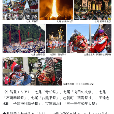
生地 2種
サテン系(写真向って左)推奨タイプ 柔軟性があり高級な光沢が
あります。
クロス系(写真向って右) 豪華な刺繍の風合いがあり
《中能登エリア》 七尾「青柏祭」、七尾「向田の火祭」、七尾
ます。
「石崎奉燈祭」、七尾「お熊甲祭」、志賀町「西海祭り」、宝達志
水町「子浦神社獅子舞」、宝達志水町「三十三年式年大祭」
◆奥能登あわせると「キリコ」の数は700本以上。キリコまつりや