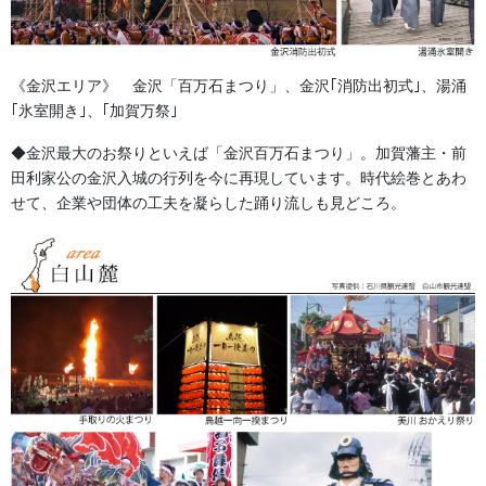
一般的な染抜き印入れは基本的には１０枚からとなっておりま
す。伝統的なお祭半纏の場合、染抜き加工を推奨いたします。(店
《金沢エリア》 金沢「百万石まつり」、金沢｢消防出初式｣、湯涌
長)
｢氷室開き｣、｢加賀万祭｣
◆金沢最大のお祭りといえば「金沢百万石まつり」。加賀藩主・前
田利家公の金沢入城の行列を今に再現しています。時代絵巻とあわ
せて、企業や団体の工夫を凝らした踊り流しも見どころ。
金沢・祭りの森佐
お祭り衣装・お祭り用品のご相談は金沢・森佐へお気軽にお問