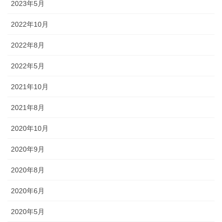
2023年5月
幕・のれん
2022年10月
祭りの際に神社仏閣に掲げる幕は
綿や絹製、ポリエステルのものな
2022年8月
どが揃っています。のれんは基本
2022年5月
的に別誂えです。本染めと昇華転
写方式で様々なサイズがありま
2021年10月
す。
2021年8月
2020年10月
2020年9月
ちょうちん
2020年8月
「手描・別誂提灯」は基本形のほ
2020年6月
かに、少し頭が大きい金沢型もあ
ります。丸いタイプや細長いタイ
2020年5月
プの提灯など、地域のお祭りや用