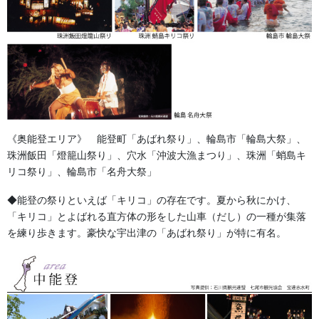
《奥能登エリア》 能登町「あばれ祭り」、輪島市「輪島大祭」、
珠洲飯田「燈籠山祭り」、穴水「沖波大漁まつり」、珠洲「蛸島キ
リコ祭り」、輪島市「名舟大祭」
森佐では1枚でもハンテンの衿に、お手頃な価格で加工いたしま
◆能登の祭りといえば「キリコ」の存在です。夏から秋にかけ、
す。
「キリコ」とよばれる直方体の形をした山車（だし）の一種が集落
を練り歩きます。豪快な宇出津の「あばれ祭り」が特に有名。
加工方法 ヒートカット圧着マーキング加工です。