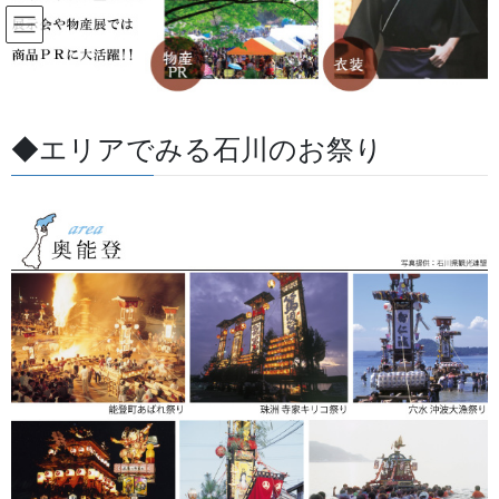
コ
ナ
ン
ビ
テ
ゲ
ン
ー
すべての記事
ツ
シ
に
ョ
◆エリアでみる石川のお祭り
移
ン
HOME
すべての記事
お祭用品・品目
法被・はっぴ・はんてん・印半纏
動
に
１枚から、はんてん衿に印入れ 1枚からできます。
移
動
2018/06/16
/ 最終更新日 :
2026/05/27
金沢・祭りの森佐
法被・はっぴ・はんてん・印半纏
１枚から、はんてん衿に印入れ 1
枚からできます。