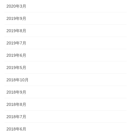
途にあわせた提灯を準備しましょ
2020年3月
う。
2019年9月
2019年8月
2019年7月
旗・神社幟（のぼり）
2019年6月
神社に立てる巨大な旗。２枚の対
2019年5月
立で、10メートルに及ぶものもあ
ります。年月を経て風合いを増す
2018年10月
ため、風雨に強いしっかりとした
ものを選びましょう。
2018年9月
2018年8月
2018年7月
懸帯・祭り前かけ
2018年6月