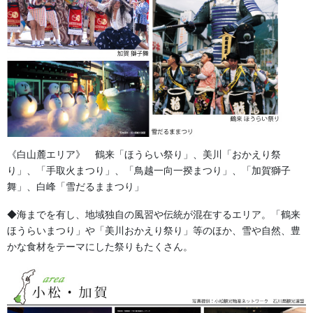
い合わせください。
伝統行事、お祭りで地域に笑顔を！！
076-237-8888
営業時間 10:00-18:00 〒920-0061金沢市問屋町2丁目85
(FAX076-237-7150)
人形の森佐は12月〜4月末まで土曜、日曜も営業。
お問い合わせ
法被・はっぴ・はんてん・印半纏
カテゴリー
《白山麓エリア》 鶴来「ほうらい祭り」、美川「おかえり祭
り」、「手取火まつり」、「鳥越一向一揆まつり」、「加賀獅子
舞」、白峰「雪だるままつり」
提灯 祭
前の記事
◆海までを有し、地域独自の風習や伝統が混在するエリア。「鶴来
８寸丸 馬乗提灯
ほうらいまつり」や「美川おかえり祭り」等のほか、雪や自然、豊
2018/06/12
かな食材をテーマにした祭りもたくさん。