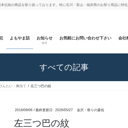
日本伝統の商品を取り扱っております。特に石川・富山・福井県のお祭り用品に特化
犯
よもやま話
お知らせ
お気軽にお問い合わせ下さい
会社概
会社
すべての記事
けんたい・胸当て
左三つ巴の紋
2018/09/06
/ 最終更新日 :
2026/05/27
金沢・祭りの森佐
左三つ巴の紋