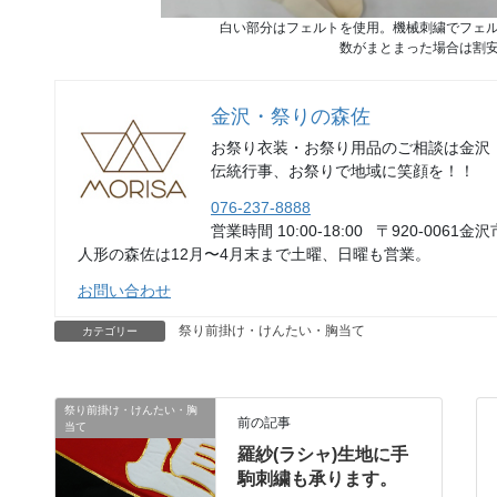
白い部分はフェルトを使用。機械刺繍でフェ
数がまとまった場合は割
金沢・祭りの森佐
お祭り衣装・お祭り用品のご相談は金沢
伝統行事、お祭りで地域に笑顔を！！
076-237-8888
営業時間 10:00-18:00 〒920-0061金沢
人形の森佐は12月〜4月末まで土曜、日曜も営業。
お問い合わせ
祭り前掛け・けんたい・胸当て
カテゴリー
祭り前掛け・けんたい・胸
前の記事
当て
羅紗(ラシャ)生地に手
駒刺繍も承ります。