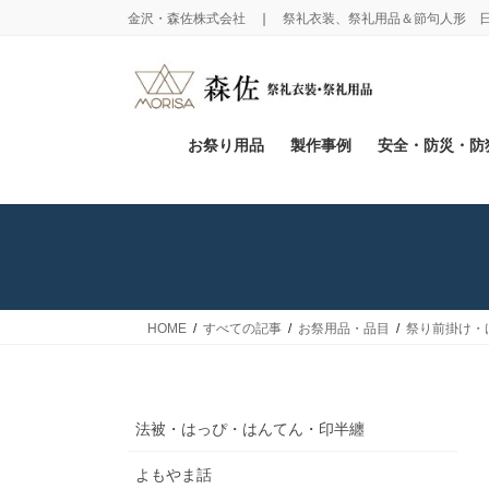
コ
ナ
金沢・森佐株式会社 ❘ 祭礼衣装、祭礼用品＆節句人形 
ン
ビ
テ
ゲ
ン
ー
ツ
シ
に
ョ
お祭り用品
製作事例
安全・防災・防
移
ン
動
に
移
動
HOME
すべての記事
お祭用品・品目
祭り前掛け・
法被・はっぴ・はんてん・印半纏
よもやま話