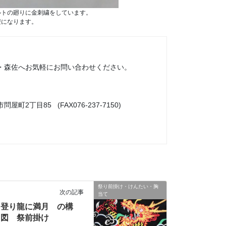
ルトの廻りに金刺繍をしています。
安になります。
・森佐へお気軽にお問い合わせください。
市問屋町2丁目85 (FAX076-237-7150)
祭り前掛け・けんたい・胸
次の記事
当て
登り龍に満月 の構
図 祭前掛け