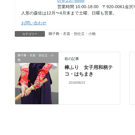
076-237-8888
営業時間 10:00-18:00 〒920-0061金沢
人形の森佐は12月〜4月末まで土曜、日曜も営業。
お問い合わせ
獅子舞・衣裳・別仕立・小物
カテゴリー
獅子舞・衣裳・別仕立・小
前の記事
物
棒ふり 女子用和柄テ
コ・はちまき
2018/08/23