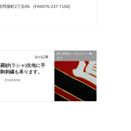
市問屋町2丁目85 (FAX076-237-7150)
祭り前掛け・けんたい・胸
次の記事
当て
羅紗(ラシャ)生地に手
駒刺繍も承ります。
2018/09/06