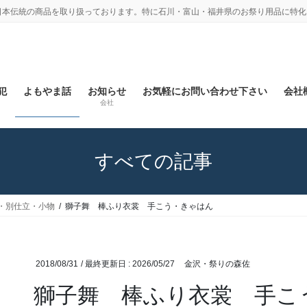
日本伝統の商品を取り扱っております。特に石川・富山・福井県のお祭り用品に特化
犯
よもやま話
お知らせ
お気軽にお問い合わせ下さい
会社概
会社
すべての記事
・別仕立・小物
獅子舞 棒ふり衣裳 手こう・きゃはん
2018/08/31
/ 最終更新日 :
2026/05/27
金沢・祭りの森佐
獅子舞 棒ふり衣裳 手こ