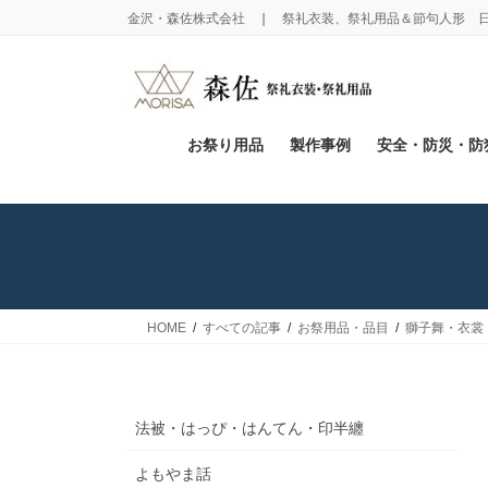
コ
ナ
金沢・森佐株式会社 ❘ 祭礼衣装、祭礼用品＆節句人形 
ン
ビ
テ
ゲ
ン
ー
ツ
シ
に
ョ
お祭り用品
製作事例
安全・防災・防
移
ン
動
に
移
動
HOME
すべての記事
お祭用品・品目
獅子舞・衣裳
法被・はっぴ・はんてん・印半纏
よもやま話