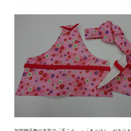
加賀獅子舞の衣装で「手こう」・「きゃはん」があり