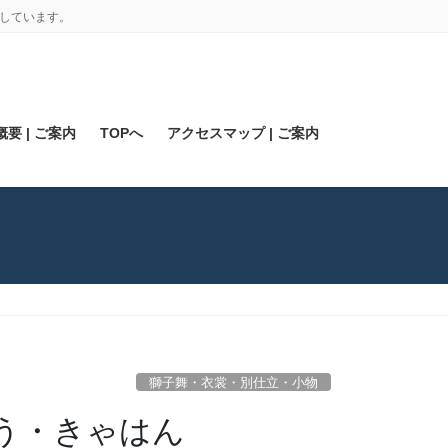
しています。
要 | ご案内
TOPへ
アクセスマップ | ご案内
獅子舞・衣裳・別仕立・小物
う・きゃはん