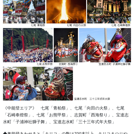
また、しっかりした綿素材、幼児の為に軽く仕上げる為、合繊生
地で作成の実績もございます。
《中能登エリア》 七尾「青柏祭」、七尾「向田の火祭」、七尾
「石崎奉燈祭」、七尾「お熊甲祭」、志賀町「西海祭り」、宝達志
水町「子浦神社獅子舞」、宝達志水町「三十三年式年大祭」
◆奥能登あわせると「キリコ」の数は700本以上。キリコまつりや