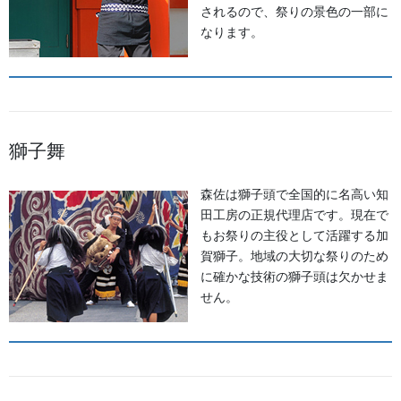
されるので、祭りの景色の一部に
なります。
よもやま話
獅子舞
法被・はっぴ・はんてん・印半纏
森佐は獅子頭で全国的に名高い知
お祭備品と豆知識
田工房の正規代理店です。現在で
もお祭りの主役として活躍する加
お祭用品・品目
賀獅子。地域の大切な祭りのため
に確かな技術の獅子頭は欠かせま
獅子舞・衣裳・別仕立・小物
せん。
祭り前掛け・けんたい・胸当て
提灯 祭
幕・のぼり