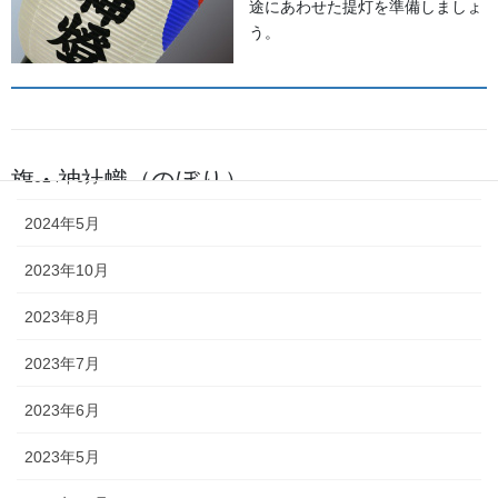
途にあわせた提灯を準備しましょ
う。
2025年5月
2024年11月
2024年9月
旗・神社幟（のぼり）
2024年6月
2024年5月
神社に立てる巨大な旗。２枚の対
立で、10メートルに及ぶものもあ
2023年10月
ります。年月を経て風合いを増す
ため、風雨に強いしっかりとした
2023年8月
ものを選びましょう。
2023年7月
2023年6月
2023年5月
懸帯・祭り前かけ