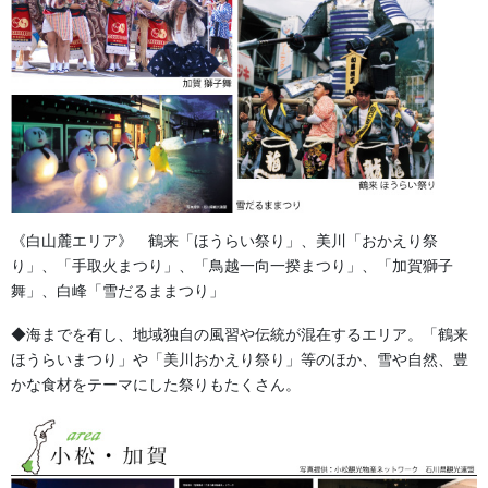
能登の獅子蚊帳には中に4人～５人踊り手として入り、息の合った
舞で激しく表現します。
《白山麓エリア》 鶴来「ほうらい祭り」、美川「おかえり祭
り」、「手取火まつり」、「鳥越一向一揆まつり」、「加賀獅子
舞」、白峰「雪だるままつり」
◆海までを有し、地域独自の風習や伝統が混在するエリア。「鶴来
ほうらいまつり」や「美川おかえり祭り」等のほか、雪や自然、豊
かな食材をテーマにした祭りもたくさん。