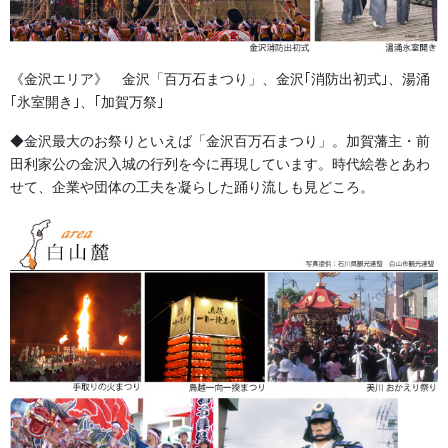
《金沢エリア》 金沢「百万石まつり」、金沢｢消防出初式｣、湯涌
｢氷室開き｣、｢加賀万祭｣
◆金沢最大のお祭りといえば「金沢百万石まつり」。加賀藩主・前
正面に牡丹の柄が配置、蚊帳自体は動くことは少なく、頭持ちが
田利家公の金沢入城の行列を今に再現しています。時代絵巻とあわ
頭を振り勇壮に棒振りとの対峙を表現します。
せて、企業や団体の工夫を凝らした踊り流しも見どころ。