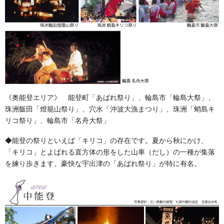
《奥能登エリア》 能登町「あばれ祭り」、輪島市「輪島大祭」、
珠洲飯田「燈籠山祭り」、穴水「沖波大漁まつり」、珠洲「蛸島キ
リコ祭り」、輪島市「名舟大祭」
◆能登の祭りといえば「キリコ」の存在です。夏から秋にかけ、
石川県の獅子蚊帳の素材は主に麻を使用するものが多く、正面に
「キリコ」とよばれる直方体の形をした山車（だし）の一種が集落
牡丹の柄を配置して
を練り歩きます。豪快な宇出津の「あばれ祭り」が特に有名。
唐草の絵とともにその地域ごとの柄の絵を継承する依頼が多いで
す。
加賀獅子は8ｍ～１２ｍまでが多く、能登は3ｍ～5ｍの長さの蚊帳
の依頼が多いです。