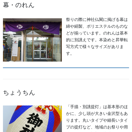
幕・のれん
生地
祭りの際に神社仏閣に掲げる幕は
足袋,腹掛・股引、手拭
綿や絹製、ポリエステルのものな
どが揃っています。のれんは基本
お知らせ
的に別誂えです。本染めと昇華転
写方式で様々なサイズがありま
す。
2026年8月
2026年7月
2026年6月
ちょうちん
2026年5月
2026年2月
「手描・別誂提灯」は基本形のほ
かに、少し頭が大きい金沢型もあ
2025年7月
ります。丸いタイプや細長いタイ
プの提灯など、地域のお祭りや用
2025年6月