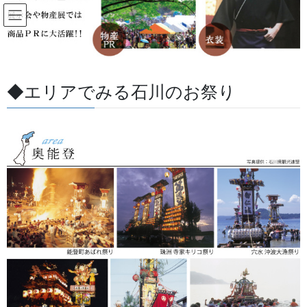
コ
ナ
ン
ビ
テ
ゲ
ン
ー
すべての記事
ツ
シ
に
ョ
◆エリアでみる石川のお祭り
移
ン
HOME
すべての記事
お祭用品・品目
獅子舞・衣裳・別仕立・小物
動
に
蚊帳獅子舞の蚊帳は地方によりさまざまです。
移
動
2018/05/30
/ 最終更新日 :
2026/05/27
金沢・祭りの森佐
獅子舞・衣裳・別仕立・小物
蚊帳獅子舞の蚊帳は地方によりさ
まざまです。