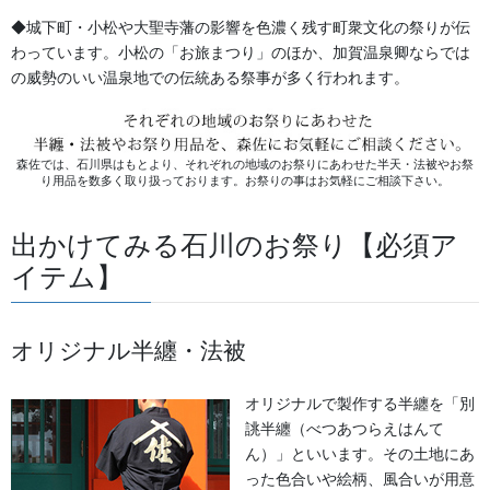
◆城下町・小松や大聖寺藩の影響を色濃く残す町衆文化の祭りが伝
獅子舞・衣裳・別仕立・小物
カテゴリー
わっています。小松の「お旅まつり」のほか、加賀温泉卿ならでは
の威勢のいい温泉地での伝統ある祭事が多く行われます。
提灯 祭
前の記事
和紙提灯の取扱注意書
森佐では、石川県はもとより、それぞれの地域のお祭りにあわせた半天・法被やお祭
り用品を数多く取り扱っております。お祭りの事はお気軽にご相談下さい。
2017/08/30
出かけてみる石川のお祭り【必須ア
祭り前掛け・けんたい・胸当て
次の記事
イテム】
豪華懸帯(けんたい) 祭前掛け
「飛龍」
2018/06/02
オリジナル半纏・法被
オリジナルで製作する半纏を「別
誂半纏（べつあつらえはんて
ん）」といいます。その土地にあ
った色合いや絵柄、風合いが用意