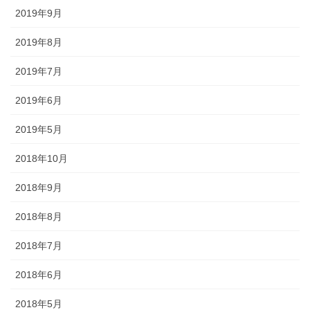
ど迎え火として良いということで巨大化していきました。一方、金
2019年9月
沢ではキリコは迎え火を保護する役目になったようで、金沢とその
周辺でのキリコとは、古くから残っているお盆のお墓参りの時期の
2019年8月
伝統的な風習です。 正確には、木や紙でできた灯篭のような箱で、
2019年7月
お墓参りの際には中にろうそくを立ててお墓の前に吊るします。
2019年6月
◆「よばれ」とは・・・・・・地域で行われる祭りなどで家人が親
戚や知人らをもてなすことを指します。
2019年5月
◆天人堂とは？・・・・・戦前金沢では12月25日から正月15日まで
2018年10月
天神堂（お嫁さんの実家から男の初孫さんに賜る）を飾る家があり
ました。加賀藩主前田家の先祖は菅原道真といわれ、道真が前田の
2018年9月
神様と敬われているだけに「天神様」と崇拝が信仰に結びついたの
だと思われます。「勉強ができますように」との願いをこめて天神
2018年8月
堂が飾られます。
2018年7月
◆「こぶた」とは？・・・・・「よばれ」の際、御膳（ごぜん）に
料理のほかに、昔は、菓子の入っふた付の椀（わん）が並び、果物
2018年6月
入りの袋も添えられ、客は土産として持ち帰っていました。こうい
ったものを「こぶた」といいます。
2018年5月