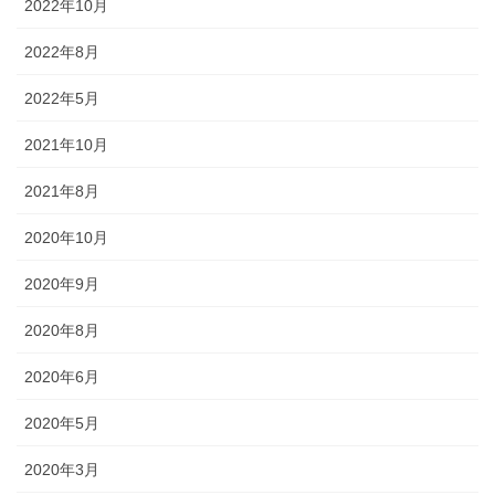
2022年10月
懸帯前（けんたいまえ）は、地域
2022年8月
独自な衣裳として継承されてお
2022年5月
り、各保存会、団体によりサイ
ズ・色・柄も独特な別誂え品で
2021年10月
す。納品まで一カ月程度必要で
す。
2021年8月
2020年10月
2020年9月
2020年8月
知ってる？石川のお祭りのしきたり!!
2020年6月
2020年5月
◆キリコとは？・・・・・キリコはお神輿（みこし）のような担ぎ
棒のついた巨大な燈籠（御神灯）で、江戸時代の文書にはすでにキ
2020年3月
リコの記録が残っています。能登のキリコは、天に近ければ近いほ