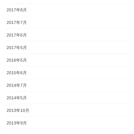
◆「あえのこと」とは？・・・・・「あえのこと」は毎年12月5日
2017年8月
に、奥能登一円の農家で行われていて、田の神様を自宅に招いて、
今年一年の収穫に感謝する田の神様の祭りです。ごちそうを盛った
2017年7月
お膳を神様にお供えします。田の神様は、その家でゆっくりと年越
しされると信じられており、しの後「田の神送り」と言って、2月9
2017年6月
日に再び同様の「あえのこと」が行われます。
2017年5月
2016年5月
2015年6月
2014年7月
2014年5月
金沢・祭りの森佐
2013年10月
お祭り衣装・お祭り用品のご相談は金沢・森佐へお気軽にお問い
合わせください。
2013年9月
伝統行事、お祭りで地域に笑顔を！！