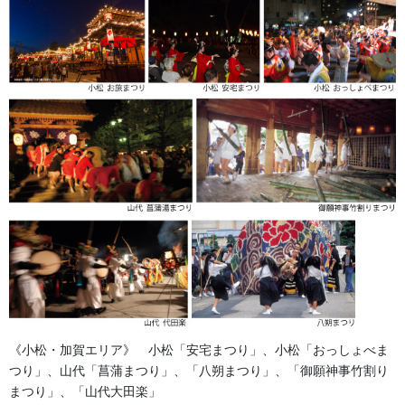
製作期間は打合せ期間をいれて約3～4カ月をご予定ください。前
年の見積提案もさせていただいております。
金沢・祭りの森佐
お祭り衣装・お祭り用品のご相談は金沢・森佐へお気軽にお問
い合わせください。
伝統行事、お祭りで地域に笑顔を！！
076-237-8888
営業時間 10:00-18:00 〒920-0061金沢市問屋町2丁目85
《小松・加賀エリア》 小松「安宅まつり」、小松「おっしょべま
(FAX076-237-7150)
人形の森佐は12月〜4月末まで土曜、日曜も営業。
つり」、山代「菖蒲まつり」、「八朔まつり」、「御願神事竹割り
まつり」、「山代大田楽」
お問い合わせ