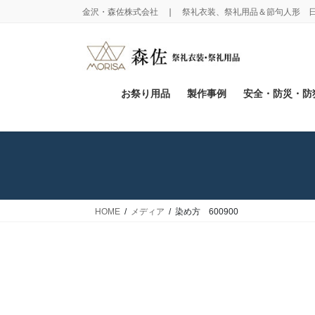
コ
ナ
金沢・森佐株式会社 ❘ 祭礼衣装、祭礼用品＆節句人形 
ン
ビ
テ
ゲ
ン
ー
ツ
シ
に
ョ
お祭り用品
製作事例
安全・防災・防
移
ン
動
に
移
動
HOME
メディア
染め方 600900