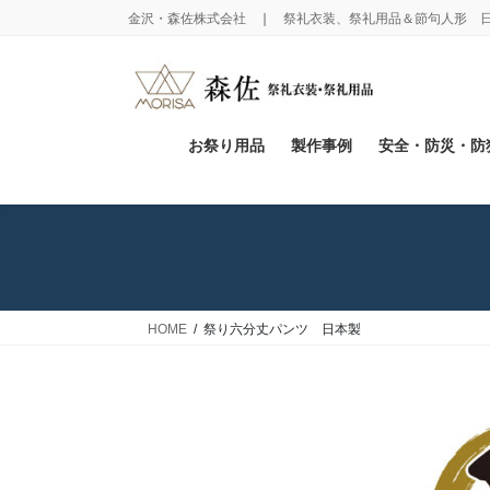
コ
ナ
金沢・森佐株式会社 ❘ 祭礼衣装、祭礼用品＆節句人形 
ン
ビ
テ
ゲ
ン
ー
ツ
シ
に
ョ
お祭り用品
製作事例
安全・防災・防
移
ン
動
に
移
動
HOME
祭り六分丈パンツ 日本製