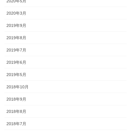
2020年5月
ど迎え火として良いということで巨大化していきました。一方、金
沢ではキリコは迎え火を保護する役目になったようで、金沢とその
2020年3月
周辺でのキリコとは、古くから残っているお盆のお墓参りの時期の
伝統的な風習です。 正確には、木や紙でできた灯篭のような箱で、
2019年9月
お墓参りの際には中にろうそくを立ててお墓の前に吊るします。
2019年8月
◆「よばれ」とは・・・・・・地域で行われる祭りなどで家人が親
戚や知人らをもてなすことを指します。
2019年7月
◆天人堂とは？・・・・・戦前金沢では12月25日から正月15日まで
2019年6月
天神堂（お嫁さんの実家から男の初孫さんに賜る）を飾る家があり
ました。加賀藩主前田家の先祖は菅原道真といわれ、道真が前田の
2019年5月
神様と敬われているだけに「天神様」と崇拝が信仰に結びついたの
2018年10月
だと思われます。「勉強ができますように」との願いをこめて天神
堂が飾られます。
2018年9月
◆「こぶた」とは？・・・・・「よばれ」の際、御膳（ごぜん）に
2018年8月
料理のほかに、昔は、菓子の入っふた付の椀（わん）が並び、果物
入りの袋も添えられ、客は土産として持ち帰っていました。こうい
2018年7月
ったものを「こぶた」といいます。