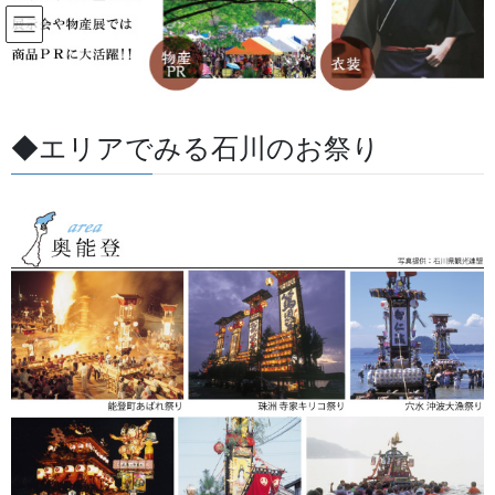
コ
ナ
ン
ビ
テ
ゲ
ン
ー
すべての記事
ツ
シ
に
ョ
◆エリアでみる石川のお祭り
移
ン
HOME
すべての記事
お祭用品・品目
生地
生地について
動
に
移
動
2018/10/30
/ 最終更新日 :
2026/05/27
金沢・祭りの森佐
生地
生地について
半纏や半被、染物などに使用される生地のほとんどが天然素材に
なります。
素材は主に綿を使用しており、用途などによっては絹や麻などを
使用します。
同じ素材でも糸の太さや織り方によって生地名称が作られていま