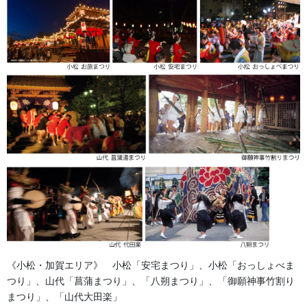
る生地です。
【綿麻（めんあさ）】
夏用の生地として需要があります。とても麻が入っているため硬
く風通しが良い素材です。
夏用の半被・半纏や日よけ幕にもよく使用されている素材
金沢・祭りの森佐
お祭り衣装・お祭り用品のご相談は金沢・森佐へお気軽にお問
い合わせください。
《小松・加賀エリア》 小松「安宅まつり」、小松「おっしょべま
伝統行事、お祭りで地域に笑顔を！！
つり」、山代「菖蒲まつり」、「八朔まつり」、「御願神事竹割り
まつり」、「山代大田楽」
076-237-8888