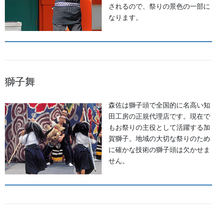
されるので、祭りの景色の一部に
お祭備品と豆知識
なります。
次の記事
石川県美川・おかえり祭
2019/05/20
獅子舞
法被・はっぴ・はんてん・印半纏
森佐は獅子頭で全国的に名高い知
田工房の正規代理店です。現在で
よもやま話
もお祭りの主役として活躍する加
賀獅子。地域の大切な祭りのため
お祭備品と豆知識
に確かな技術の獅子頭は欠かせま
せん。
お祭用品・品目
獅子舞・衣裳・別仕立・小物
祭り前掛け・けんたい・胸当て