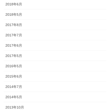
2018年6月
◆「あえのこと」とは？・・・・・「あえのこと」は毎年12月5日
に、奥能登一円の農家で行われていて、田の神様を自宅に招いて、
2018年5月
今年一年の収穫に感謝する田の神様の祭りです。ごちそうを盛った
お膳を神様にお供えします。田の神様は、その家でゆっくりと年越
2017年8月
しされると信じられており、しの後「田の神送り」と言って、2月9
日に再び同様の「あえのこと」が行われます。
2017年7月
2017年6月
2017年5月
2016年5月
2015年6月
金沢・祭りの森佐
2014年7月
お祭り衣装・お祭り用品のご相談は金沢・森佐へお気軽にお問い
2014年5月
合わせください。
伝統行事、お祭りで地域に笑顔を！！
2013年10月