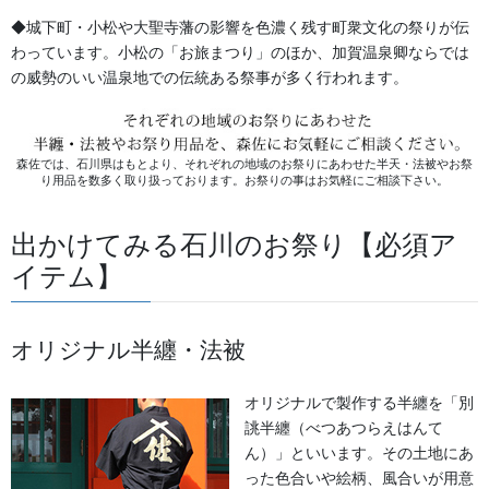
営業時間 10:00-18:00 〒920-0061金沢市問屋町2丁目85
◆城下町・小松や大聖寺藩の影響を色濃く残す町衆文化の祭りが伝
(FAX076-237-7150)
わっています。小松の「お旅まつり」のほか、加賀温泉卿ならでは
人形の森佐は12月〜4月末まで土曜、日曜も営業。
の威勢のいい温泉地での伝統ある祭事が多く行われます。
お問い合わせ
生地
カテゴリー
森佐では、石川県はもとより、それぞれの地域のお祭りにあわせた半天・法被やお祭
り用品を数多く取り扱っております。お祭りの事はお気軽にご相談下さい。
獅子舞・衣裳・別仕立・小物
前の記事
出かけてみる石川のお祭り【必須ア
女性獅子舞の衣装
イテム】
2018/09/08
オリジナル半纏・法被
オリジナルで製作する半纏を「別
誂半纏（べつあつらえはんて
ん）」といいます。その土地にあ
った色合いや絵柄、風合いが用意