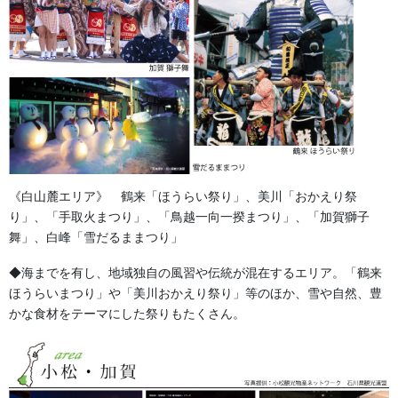
半纏や旗、暖簾、幕などにとても多く使用されている生地です。
【カツラギ】
柔らかく肌触りがいい素材。厚くて丈夫な綾織の木綿生地です。
神社奉納の大きなのぼり旗や暖簾、幕などに多く使用されていま
す。
消防半纏などにも使用されることがあります。
《白山麓エリア》 鶴来「ほうらい祭り」、美川「おかえり祭
【スラブ】
り」、「手取火まつり」、「鳥越一向一揆まつり」、「加賀獅子
紬（所々に太糸が入る）織りの木綿生地です。
舞」、白峰「雪だるままつり」
とても丈夫でどっしりとざっくりした風合いが特徴です。
◆海までを有し、地域独自の風習や伝統が混在するエリア。「鶴来
神社などの大きなのぼり旗や日除け幕などに多く使用されていま
ほうらいまつり」や「美川おかえり祭り」等のほか、雪や自然、豊
す。
かな食材をテーマにした祭りもたくさん。
消防半纏などにも使用されています。
【帆布（はんぷ）】
とても丈夫な木綿生地です。とても厚さがあり硬い素材です。
屋外に強く、大型ののぼり旗や日除け幕などに多く使用されてい