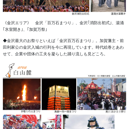
生地の所々に太糸が一直線に入る。太糸に変化が出て染上がりが
綺麗な綿素材です。
《金沢エリア》 金沢「百万石まつり」、金沢｢消防出初式｣、湯涌
暖簾や座布団カバーなどに広く使用されていますが、節が入った
｢氷室開き｣、｢加賀万祭｣
ように見えるこの素材は、
「別誂半纏」の隠れた人気素材です。
◆金沢最大のお祭りといえば「金沢百万石まつり」。加賀藩主・前
田利家公の金沢入城の行列を今に再現しています。時代絵巻とあわ
【40ブロード】
せて、企業や団体の工夫を凝らした踊り流しも見どころ。
薄手の柔らかい木綿生地です。光沢があり高級感ある風合いがで
ます。
半纏や旗、暖簾、幕などにとても多く使用されている生地です。
【60ブロード】
薄手の柔らかい木綿生地です。光沢があり高級感ある風合いがで
ます。