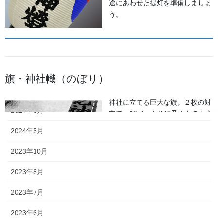
途にあわせた提灯を準備しましょ
2025年7月
う。
2025年6月
2025年5月
2024年11月
旗・神社幟（のぼり）
2024年9月
神社に立てる巨大な旗。２枚の対
2024年6月
立で、10メートルに及ぶものもあ
ります。年月を経て風合いを増す
2024年5月
ため、風雨に強いしっかりとした
ものを選びましょう。
2023年10月
2023年8月
2023年7月
2023年6月
懸帯・祭り前かけ