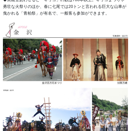
【シャークスキン】
勇壮な火祭りのほか、春に七尾では20トンと言われる巨大な山車が
曳かれる「青柏祭」が有名で、一般客も参加ができます。
織り目が鮫肌のように見えますが柔らかく風合いがある木綿生地
です。
当店の「別誂半纏」標準素材の一つとして使用しております。
【タッサーブロード】
細かい横線が入った素材。半纏などに使用すると柔らかく着やす
い木綿生地です。
こちらもシャークスキンと同様で、当店の「別誂半纏」標準素材
の一つとして使用しております。
既製品などの半纏にも使用されておりスタンダードな綿素材で
す。
【シャンタン】