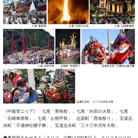
金巾と同様に生地が薄めで和雑貨や小物、タペストリー、のぼり
旗などに多く使用されている生地です。
少し大きめの社旗などにも使用されている綿素材ではとてもポピ
ュラーです。
半纏にも多く使用されており、特に既製品半纏（法被）やカタロ
グ半纏に使用されています。
【Ｇポプリン】
平織りの生地でCBポプリンより厚手の木綿素材です。
天竺よりは暑くしっかりした肌ざわりがするオーソドックスな生
地です。
生地が厚めの為用途はさまざまで、「別誂半纏」「のれん」「屋
内用幕」「座布団カバー」や「奉納のぼり旗」「神社幕」などが
《中能登エリア》 七尾「青柏祭」、七尾「向田の火祭」、七尾
あります。
「石崎奉燈祭」、七尾「お熊甲祭」、志賀町「西海祭り」、宝達志
応援用の「横断幕」「応援幕」もこの生地を使用されることが多
水町「子浦神社獅子舞」、宝達志水町「三十三年式年大祭」
いです。
◆奥能登あわせると「キリコ」の数は700本以上。キリコまつりや