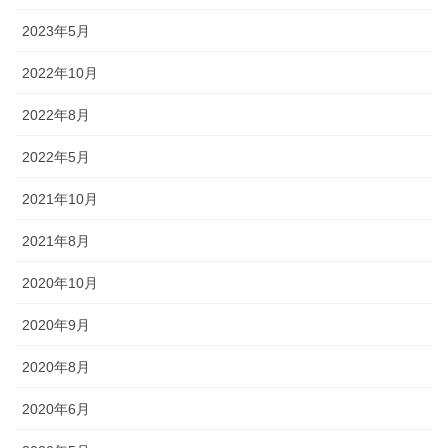
2023年5月
懸帯前（けんたいまえ）は、地域
独自な衣裳として継承されてお
2022年10月
り、各保存会、団体によりサイ
ズ・色・柄も独特な別誂え品で
2022年8月
す。納品まで一カ月程度必要で
2022年5月
す。
2021年10月
2021年8月
2020年10月
知ってる？石川のお祭りのしきたり!!
2020年9月
2020年8月
◆キリコとは？・・・・・キリコはお神輿（みこし）のような担ぎ
2020年6月
棒のついた巨大な燈籠（御神灯）で、江戸時代の文書にはすでにキ
リコの記録が残っています。能登のキリコは、天に近ければ近いほ