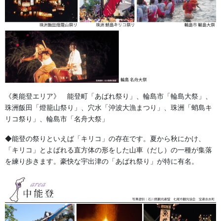
す。
その中でも染物で使用する綿の生地はいくつか種類があり特に使
用度の高いものをご紹介致します。
【金巾（かねきん）】
《奥能登エリア》 能登町「あばれ祭り」、輪島市「輪島大祭」、
のぼり旗や五色旗などによく使用されている木綿の生地です。
珠洲飯田「燈籠山祭り」、穴水「沖波大漁まつり」、珠洲「蛸島キ
先染め生地のカラーバリエーションが豊富で和雑貨やタペストリ
リコ祭り」、輪島市「名舟大祭」
ーなどに多く使用されています。
◆能登の祭りといえば「キリコ」の存在です。夏から秋にかけ、
当店では神社仏閣などの幕やプリント手拭いなどに使用している
「キリコ」とよばれる直方体の形をした山車（だし）の一種が集落
生地です。
を練り歩きます。豪快な宇出津の「あばれ祭り」が特に有名。
【天竺（てんじく）】
金巾（かねきん）よりも少し厚めの素材で糸の太さや織り方で何
種類もの天竺（てんじく）があるのが特徴です。