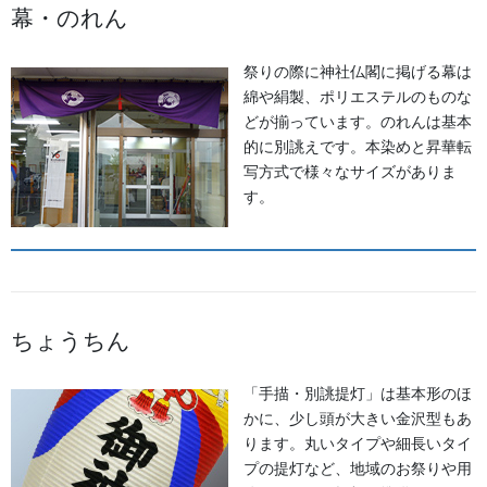
幕・のれん
提灯 祭
幕・のぼり
祭りの際に神社仏閣に掲げる幕は
綿や絹製、ポリエステルのものな
生地
どが揃っています。のれんは基本
的に別誂えです。本染めと昇華転
足袋,腹掛・股引、手拭
写方式で様々なサイズがありま
す。
お知らせ
2026年8月
2026年7月
ちょうちん
2026年6月
「手描・別誂提灯」は基本形のほ
2026年5月
かに、少し頭が大きい金沢型もあ
ります。丸いタイプや細長いタイ
2026年2月
プの提灯など、地域のお祭りや用