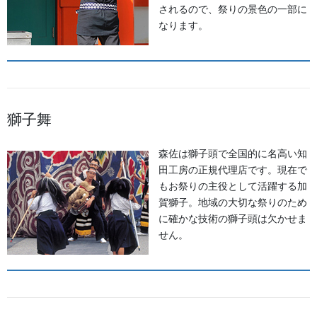
されるので、祭りの景色の一部に
なります。
《白山麓エリア》 鶴来「ほうらい祭り」、美川「おかえり祭
獅子舞
り」、「手取火まつり」、「鳥越一向一揆まつり」、「加賀獅子
舞」、白峰「雪だるままつり」
森佐は獅子頭で全国的に名高い知
田工房の正規代理店です。現在で
◆海までを有し、地域独自の風習や伝統が混在するエリア。「鶴
もお祭りの主役として活躍する加
来ほうらいまつり」や「美川おかえり祭り」等のほか、雪や自
賀獅子。地域の大切な祭りのため
然、豊かな食材をテーマにした祭りもたくさん。
に確かな技術の獅子頭は欠かせま
せん。