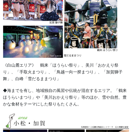
《白山麓エリア》 鶴来「ほうらい祭り」、美川「おかえり祭
り」、「手取火まつり」、「鳥越一向一揆まつり」、「加賀獅子
舞」、白峰「雪だるままつり」
◆海までを有し、地域独自の風習や伝統が混在するエリア。「鶴来
《中能登エリア》 七尾「青柏祭」、七尾「向田の火祭」、七尾
ほうらいまつり」や「美川おかえり祭り」等のほか、雪や自然、豊
「石崎奉燈祭」、七尾「お熊甲祭」、志賀町「西海祭り」、宝達
かな食材をテーマにした祭りもたくさん。
志水町「子浦神社獅子舞」、宝達志水町「三十三年式年大祭」
◆奥能登あわせると「キリコ」の数は700本以上。キリコまつりや
勇壮な火祭りのほか、春に七尾では20トンと言われる巨大な山車
が曳かれる「青柏祭」が有名で、一般客も参加ができます。