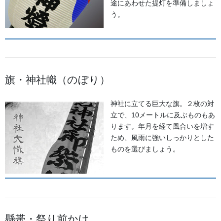
途にあわせた提灯を準備しましょ
う。
森佐では、石川県はもとより、それぞれの地域のお祭りにあわせた半天・法被やお祭
り用品を数多く取り扱っております。お祭りの事はお気軽にご相談下さい。
出かけてみる石川のお祭り【必須ア
旗・神社幟（のぼり）
イテム】
神社に立てる巨大な旗。２枚の対
立で、10メートルに及ぶものもあ
オリジナル半纏・法被
ります。年月を経て風合いを増す
ため、風雨に強いしっかりとした
オリジナルで製作する半纏を
ものを選びましょう。
「別誂半纏（べつあつらえはん
てん）」といいます。その土地
にあった色合いや絵柄、風合い
が用意されるので、祭りの景色
の一部になります。
懸帯・祭り前かけ