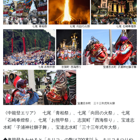
◆石川県のお祭り用品はおまかせ下
さい
半纏は、お祭りに欠かせない衣裳です。それと同時に当店では各
地域に伝わる独自なお祭り用品も継承して大事な商品としてお客
様へお届けいたしております。また、イベントや展示会などでの
ご用命も数多くいただいております。場を盛り上げ、効果的な宣
伝ツールとしてご活用下さい。
《中能登エリア》 七尾「青柏祭」、七尾「向田の火祭」、七尾
「石崎奉燈祭」、七尾「お熊甲祭」、志賀町「西海祭り」、宝達志
水町「子浦神社獅子舞」、宝達志水町「三十三年式年大祭」
◆奥能登あわせると「キリコ」の数は700本以上。キリコまつりや