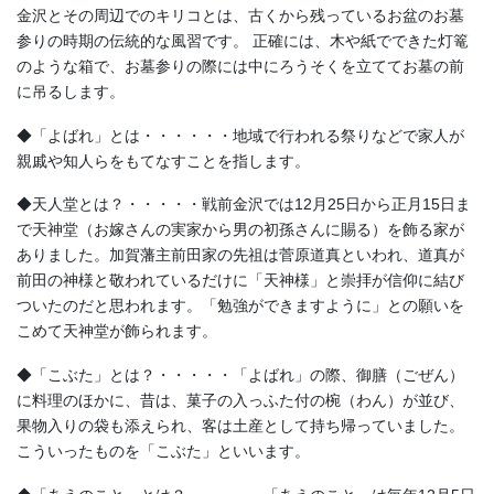
金沢とその周辺でのキリコとは、古くから残っているお盆のお墓
参りの時期の伝統的な風習です。 正確には、木や紙でできた灯篭
のような箱で、お墓参りの際には中にろうそくを立ててお墓の前
に吊るします。
◆「よばれ」とは・・・・・・地域で行われる祭りなどで家人が
親戚や知人らをもてなすことを指します。
◆天人堂とは？・・・・・戦前金沢では12月25日から正月15日ま
で天神堂（お嫁さんの実家から男の初孫さんに賜る）を飾る家が
ありました。加賀藩主前田家の先祖は菅原道真といわれ、道真が
前田の神様と敬われているだけに「天神様」と崇拝が信仰に結び
ついたのだと思われます。「勉強ができますように」との願いを
こめて天神堂が飾られます。
◆「こぶた」とは？・・・・・「よばれ」の際、御膳（ごぜん）
に料理のほかに、昔は、菓子の入っふた付の椀（わん）が並び、
果物入りの袋も添えられ、客は土産として持ち帰っていました。
こういったものを「こぶた」といいます。