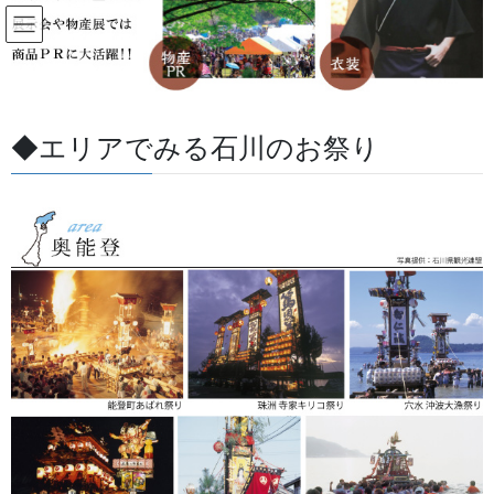
コ
ナ
ン
ビ
テ
ゲ
ン
ー
石川 祭 | 伝統文化 お祭りで 地
ツ
シ
元・ふる里に笑顔を!!
に
ョ
◆エリアでみる石川のお祭り
移
ン
動
に
HOME
石川 祭 | 伝統文化 お祭りで 地元・ふる里に笑顔を!!
移
動
半纏・法被・祭礼衣裳などを中心に、金沢・能登・加賀・石川県のお祭り用品を取り
扱っております。
◆きめ細かい対応が可能です。