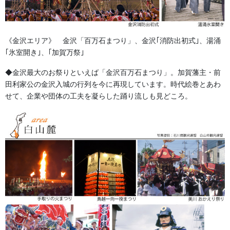
《金沢エリア》 金沢「百万石まつり」、金沢｢消防出初式｣、湯涌
｢氷室開き｣、｢加賀万祭｣
◆金沢最大のお祭りといえば「金沢百万石まつり」。加賀藩主・前
《奥能登エリア》 能登町「あばれ祭り」、輪島市「輪島大
田利家公の金沢入城の行列を今に再現しています。時代絵巻とあわ
祭」、珠洲飯田「燈籠山祭り」、穴水「沖波大漁まつり」、珠洲
せて、企業や団体の工夫を凝らした踊り流しも見どころ。
「蛸島キリコ祭り」、輪島市「名舟大祭」
◆能登の祭りといえば「キリコ」の存在です。夏から秋にかけ、
「キリコ」とよばれる直方体の形をした山車（だし）の一種が集
落を練り歩きます。豪快な宇出津の「あばれ祭り」が特に有名。