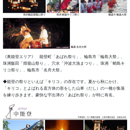
森佐は、能登・金沢・加賀・・・石川県のお祭りを全力で応援します。
お困りのことは、なんなりとご相談ください。
《奥能登エリア》 能登町「あばれ祭り」、輪島市「輪島大祭」、
珠洲飯田「燈籠山祭り」、穴水「沖波大漁まつり」、珠洲「蛸島キ
デザイナーと連携することにより、ご要望に素早く、きめ細やか
リコ祭り」、輪島市「名舟大祭」
な対応が可能です。デザインを素早く、分かりやすくビジュアル
でご提案いたします。まずはお気軽にご相談下さい。
◆能登の祭りといえば「キリコ」の存在です。夏から秋にかけ、
「キリコ」とよばれる直方体の形をした山車（だし）の一種が集落
を練り歩きます。豪快な宇出津の「あばれ祭り」が特に有名。