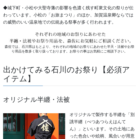
《金沢エリア》 金沢「百万石まつり」、金沢｢消防出初式｣、湯
◆城下町・小松や大聖寺藩の影響を色濃く残す町衆文化の祭りが伝
涌｢氷室開き｣、｢加賀万祭｣
わっています。小松の「お旅まつり」のほか、加賀温泉卿ならでは
の威勢のいい温泉地での伝統ある祭事が多く行われます。
◆金沢最大のお祭りといえば「金沢百万石まつり」。加賀藩主・
前田利家公の金沢入城の行列を今に再現しています。時代絵巻と
あわせて、企業や団体の工夫を凝らした踊り流しも見どころ。
森佐では、石川県はもとより、それぞれの地域のお祭りにあわせた半天・法被やお祭
り用品を数多く取り扱っております。お祭りの事はお気軽にご相談下さい。
出かけてみる石川のお祭り【必須ア
イテム】
オリジナル半纏・法被
オリジナルで製作する半纏を「別
誂半纏（べつあつらえはんて
ん）」といいます。その土地にあ
った色合いや絵柄、風合いが用意