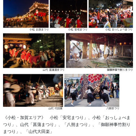
《小松・加賀エリア》 小松「安宅まつり」、小松「おっしょべま
つり」、山代「菖蒲まつり」、「八朔まつり」、「御願神事竹割り
まつり」、「山代大田楽」