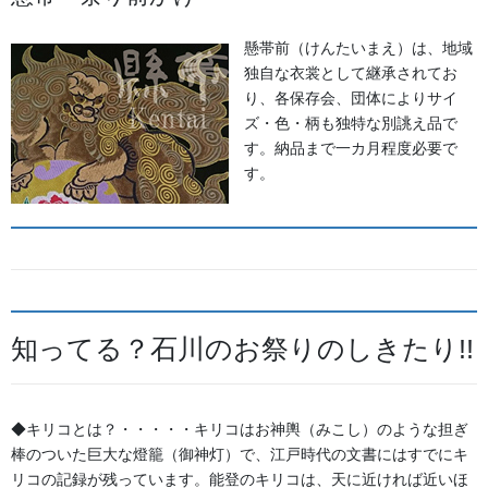
懸帯前（けんたいまえ）は、地域
独自な衣裳として継承されてお
獅子舞
り、各保存会、団体によりサイ
ズ・色・柄も独特な別誂え品で
す。納品まで一カ月程度必要で
森佐は獅子頭で全国的に名高い
す。
知田工房の正規代理店です。現
在でもお祭りの主役として活躍
する加賀獅子。地域の大切な祭
りのために確かな技術の獅子頭
は欠かせません。
知ってる？石川のお祭りのしきたり!!
幕・のれん
◆キリコとは？・・・・・キリコはお神輿（みこし）のような担ぎ
棒のついた巨大な燈籠（御神灯）で、江戸時代の文書にはすでにキ
祭りの際に神社仏閣に掲げる幕
リコの記録が残っています。能登のキリコは、天に近ければ近いほ