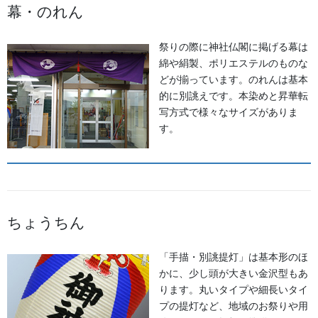
幕・のれん
祭りの際に神社仏閣に掲げる幕は
綿や絹製、ポリエステルのものな
どが揃っています。のれんは基本
的に別誂えです。本染めと昇華転
写方式で様々なサイズがありま
す。
ちょうちん
《小松・加賀エリア》 小松「安宅まつり」、小松「おっしょべ
まつり」、山代「菖蒲まつり」、「八朔まつり」、「御願神事竹
割りまつり」、「山代大田楽」
「手描・別誂提灯」は基本形のほ
かに、少し頭が大きい金沢型もあ
◆城下町・小松や大聖寺藩の影響を色濃く残す町衆文化の祭りが
ります。丸いタイプや細長いタイ
伝わっています。小松の「お旅まつり」のほか、加賀温泉卿なら
プの提灯など、地域のお祭りや用
ではの威勢のいい温泉地での伝統ある祭事が多く行われます。