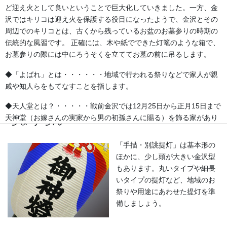
は綿や絹製、ポリエステルのも
ど迎え火として良いということで巨大化していきました。一方、金
のなどが揃っています。のれん
沢ではキリコは迎え火を保護する役目になったようで、金沢とその
は基本的に別誂えです。本染め
周辺でのキリコとは、古くから残っているお盆のお墓参りの時期の
と昇華転写方式で様々なサイズ
伝統的な風習です。 正確には、木や紙でできた灯篭のような箱で、
があります。
お墓参りの際には中にろうそくを立ててお墓の前に吊るします。
◆「よばれ」とは・・・・・・地域で行われる祭りなどで家人が親
戚や知人らをもてなすことを指します。
◆天人堂とは？・・・・・戦前金沢では12月25日から正月15日まで
天神堂（お嫁さんの実家から男の初孫さんに賜る）を飾る家があり
ちょうちん
ました。加賀藩主前田家の先祖は菅原道真といわれ、道真が前田の
神様と敬われているだけに「天神様」と崇拝が信仰に結びついたの
「手描・別誂提灯」は基本形の
だと思われます。「勉強ができますように」との願いをこめて天神
ほかに、少し頭が大きい金沢型
堂が飾られます。
もあります。丸いタイプや細長
いタイプの提灯など、地域のお
◆「こぶた」とは？・・・・・「よばれ」の際、御膳（ごぜん）に
祭りや用途にあわせた提灯を準
料理のほかに、昔は、菓子の入っふた付の椀（わん）が並び、果物
備しましょう。
入りの袋も添えられ、客は土産として持ち帰っていました。こうい
ったものを「こぶた」といいます。