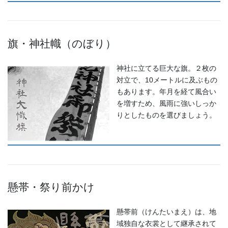
◆「あえのこと」とは？・・・・・「あえのこと」は毎年12月5日
に、奥能登一円の農家で行われていて、田の神様を自宅に招いて、
今年一年の収穫に感謝する田の神様の祭りです。ごちそうを盛った
旗・神社幟（のぼり）
お膳を神様にお供えします。田の神様は、その家でゆっくりと年越
しされると信じられており、しの後「田の神送り」と言って、2月9
神社に立てる巨大な旗。２枚の
日に再び同様の「あえのこと」が行われます。
対立で、10メートルに及ぶもの
もあります。年月を経て風合い
を増すため、風雨に強いしっか
りとしたものを選びましょう。
懸帯・祭り前かけ
懸帯前（けんたいまえ）は、地
域独自な衣裳として継承されて